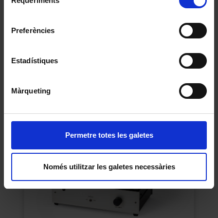
Requeriments
de
Universitat de Barcelona
.
consentiment
Preferències
Estadístiques
Amplificador
Desconegut
Màrqueting
1965
Permetre totes les galetes
Només utilitzar les galetes necessàries