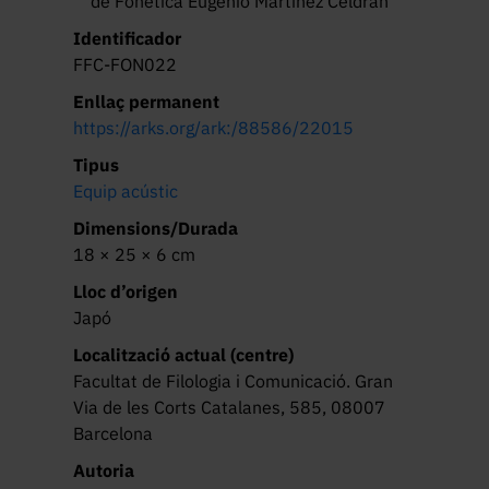
de Fonètica Eugenio Martínez Celdrán
Identificador
FFC-FON022
Enllaç permanent
https://arks.org/ark:/88586/22015
Tipus
Equip acústic
Dimensions/Durada
18 × 25 × 6 cm
Lloc d’origen
Japó
Localització actual (centre)
Facultat de Filologia i Comunicació. Gran
Via de les Corts Catalanes, 585, 08007
Barcelona
Autoria