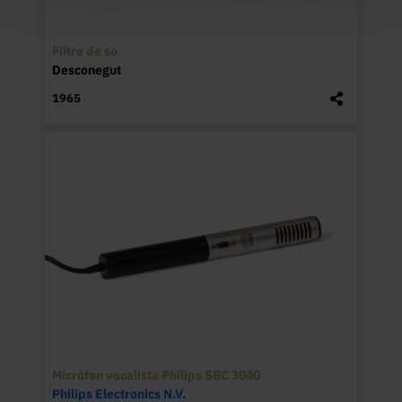
Filtre de so
Desconegut
1965
Micròfon vocalista Philips SBC 3040
Philips Electronics N.V.