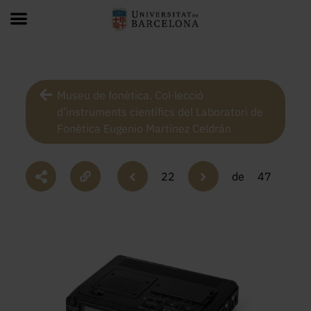
Museu de fonètica. Col·lecció
d’instruments científics del Laboratori de
Fonètica Eugenio Martínez Celdrán
22
de
47