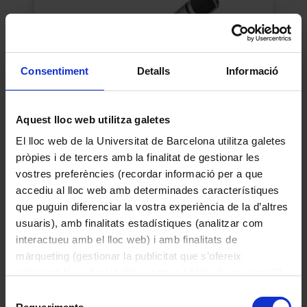
Consentiment
Detalls
Informació
Aquest lloc web utilitza galetes
El lloc web de la Universitat de Barcelona utilitza galetes
pròpies i de tercers amb la finalitat de gestionar les
Micròfon de càpsula Uher M534
Uher-Werke
vostres preferències (recordar informació per a que
accediu al lloc web amb determinades característiques
1969
que puguin diferenciar la vostra experiència de la d’altres
usuaris), amb finalitats estadístiques (analitzar com
interactueu amb el lloc web) i amb finalitats de
màrqueting (gestionar la publicitat que s’ofereix
adequant-la en funció dels vostres hàbits de navegació).
Per obtenir més informació sobre les galetes podeu
Selecció
consultar la
Política de galetes del lloc web de la