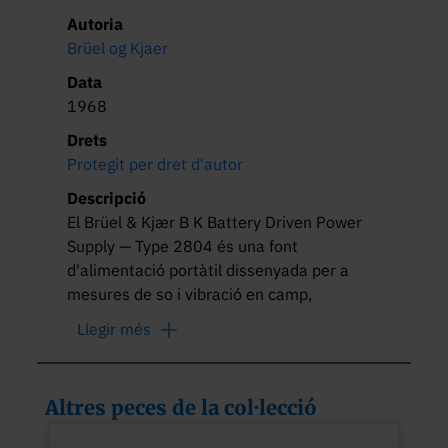
Autoria
Brüel og Kjaer
Data
1968
Drets
Protegit per dret d'autor
Descripció
El Brüel & Kjær B K Battery Driven Power 
Supply — Type 2804 és una font 
d'alimentació portàtil dissenyada per a 
mesures de so i vibració en camp, 
enregistrament de dades en camp i 
Llegir més
mesures d'aïllament acústic, 
especialment per a micròfons de 
condensador.
Altres peces de la col·lecció