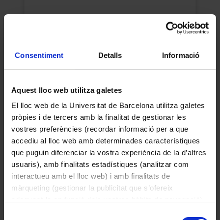
Consentiment
Detalls
Informació
Aquest lloc web utilitza galetes
El lloc web de la Universitat de Barcelona utilitza galetes
pròpies i de tercers amb la finalitat de gestionar les
Amplificador
vostres preferències (recordar informació per a que
Desconegut
accediu al lloc web amb determinades característiques
1965
que puguin diferenciar la vostra experiència de la d’altres
usuaris), amb finalitats estadístiques (analitzar com
interactueu amb el lloc web) i amb finalitats de
màrqueting (gestionar la publicitat que s’ofereix
adequant-la en funció dels vostres hàbits de navegació).
Per obtenir més informació sobre les galetes podeu
Selecció