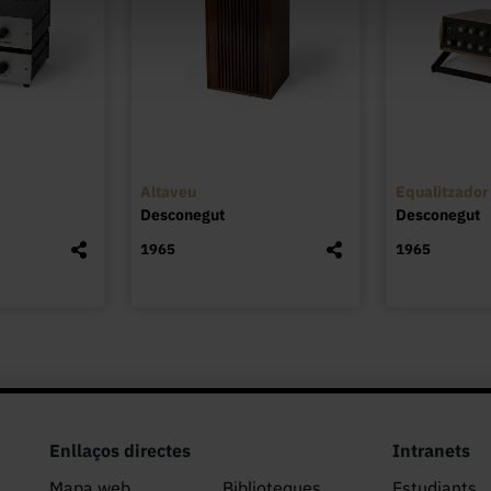
Altaveu
Equalitzador
Desconegut
Desconegut
1965
1965
Enllaços directes
Intranets
Mapa web
Biblioteques
Estudiants