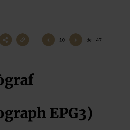
10
de
47
ògraf
tograph EPG3)