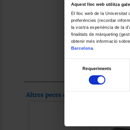
Aquest lloc web utilitza gal
El lloc web de la Universitat 
preferències (recordar infor
la vostra experiència de la d
finalitats de màrqueting (gest
obtenir més informació sobre
Barcelona
.
Selecció
Requeriments
de
consentiment
Altres peces de la col·lecció