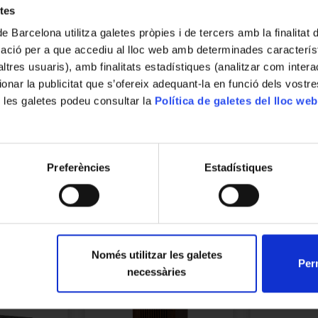
Localització actual (centre)
etes
Facultat de Filologia i Comunicació. Gran
de Barcelona utilitza galetes pròpies i de tercers amb la finalitat
Via de les Corts Catalanes, 585, 08007
mació per a que accediu al lloc web amb determinades caracterís
Barcelona
’altres usuaris), amb finalitats estadístiques (analitzar com inte
Descripció
ionar la publicitat que s’ofereix adequant-la en funció dels vostr
L'electropalatògraf Reading EPG va ser dese
 les galetes podeu consultar la
Política de galetes del lloc web
la Parla en la Universitat de Reading. L'ele
utilitzada per monitoritzar els contactes ent
cara interior dels incisius fins al límit del 
poden registrar detalls molt precisos de l'ac
Preferències
Estadístiques
Llegir més
electropalatògraf requeria paladars artific
tard, aquest aparell va integrar-se en el W
formar part d'una única unitat operativa.
Només utilitzar les galetes
Perm
necessàries