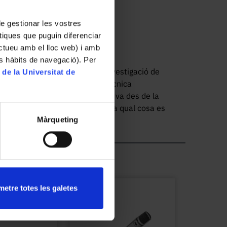
 de gestionar les vostres
tiques que puguin diferenciar
ractueu amb el lloc web) i amb
es hàbits de navegació). Per
nvolupat en el Laboratori d'Investigació de 
 de la Universitat de
ctropalatografia (EPG) és una tècnica 
re la llengua i la superfície que va des de la 
paladar tou durant la parla, amb la qual cosa es 
tivitat lingual durant la parla. Aquest 
Màrqueting
ials fets a mida per a cada informant. Més 
inEPG d'Articulate Instruments i van passar a 
etre totes les galetes