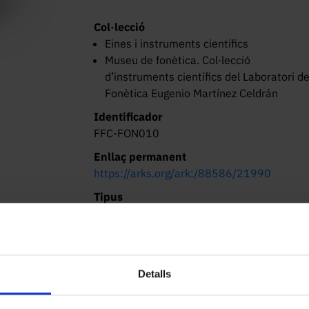
Col·lecció
Eines i instruments científics
Museu de fonètica. Col·lecció
d’instruments científics del Laboratori d
Fonètica Eugenio Martínez Celdrán
Identificador
FFC-FON010
Enllaç permanent
https://arks.org/ark:/88586/21990
Tipus
Instrument de mesura (instrument)
Dimensions/Durada
26 × 28 × 9 cm
Detalls
Lloc d’origen
Reading (Regne Unit)