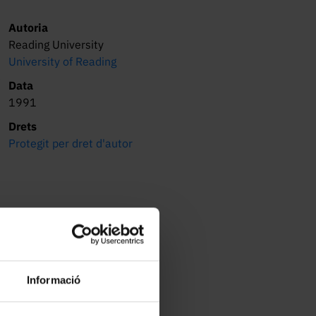
Autoria
Reading University
University of Reading
e
Data
1991
Drets
Protegit per dret d'autor
Informació