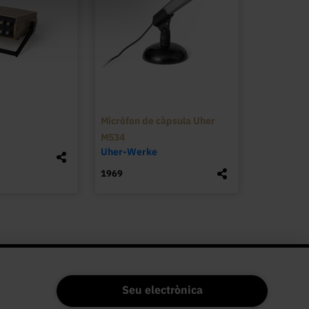
Micròfon de càpsula Uher
M534
Uher-Werke
1969
Seu electrònica