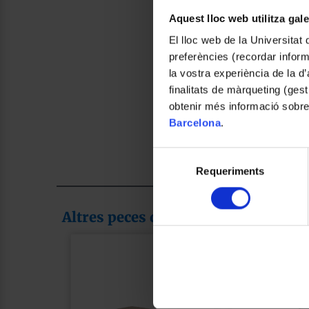
Aquest lloc web utilitza gal
El lloc web de la Universitat 
preferències (recordar infor
la vostra experiència de la d
finalitats de màrqueting (gest
obtenir més informació sobre
Barcelona
.
Selecció
Requeriments
de
consentiment
Altres peces de la col·lecció