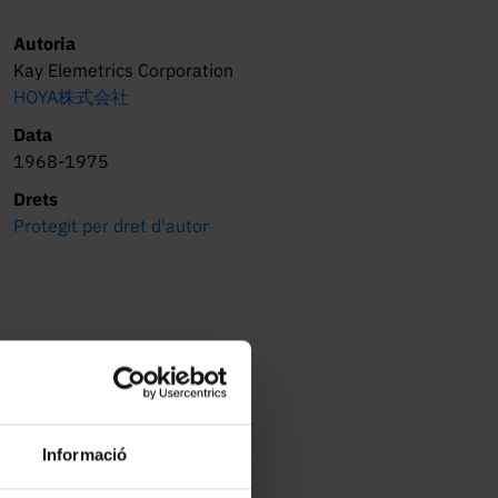
Autoria
Kay Elemetrics Corporation
HOYA株式会社
e
Data
1968-1975
Drets
Protegit per dret d'autor
Informació