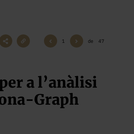
1
de
47
er a l’anàlisi
 Sona-Graph