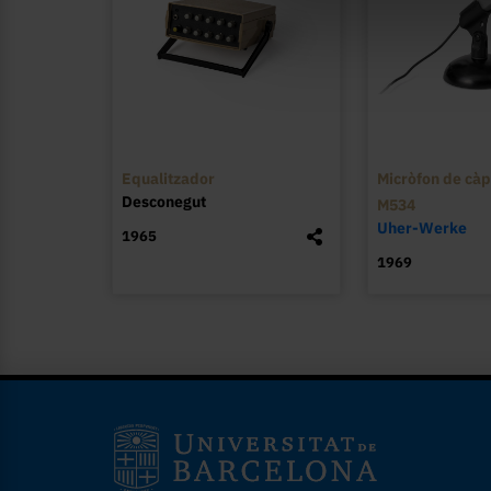
Equalitzador
Micròfon de càp
Desconegut
M534
Uher-Werke
1965
1969