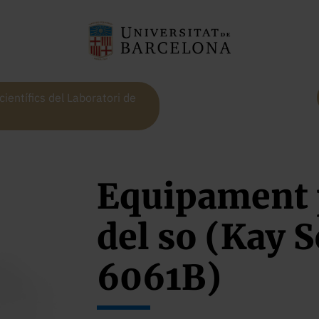
ientífics del Laboratori de
Equipament p
del so (Kay
6061B)