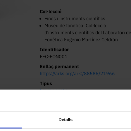
Col·lecció
Eines i instruments científics
Museu de fonètica. Col·lecció
d’instruments científics del Laboratori d
Fonètica Eugenio Martínez Celdrán
Identificador
FFC-FON001
Enllaç permanent
https://arks.org/ark:/88586/21966
Tipus
Equip acústic
Dimensions/Durada
50 × 50 × 60 cm S'acompanya del Kay
Amplitude Display Scale Magnifier 6076C.
Detalls
Lloc d’origen