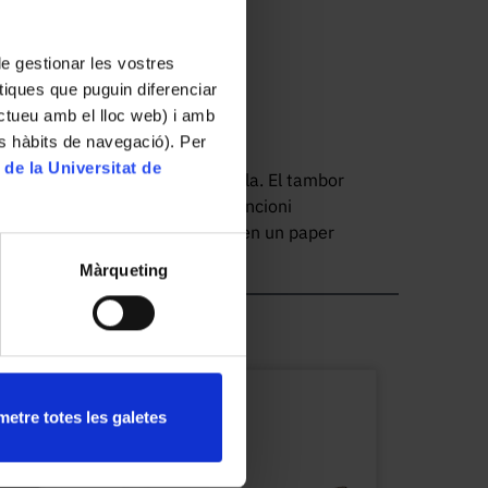
 de gestionar les vostres
tiques que puguin diferenciar
ractueu amb el lloc web) i amb
es hàbits de navegació). Per
 de la Universitat de
t a l'anàlisi de 2,4 segons de parla. El tambor 
e que cal mantenir net perquè funcioni 
va de cremar un espectrograma en un paper 
tambor.
Màrqueting
etre totes les galetes