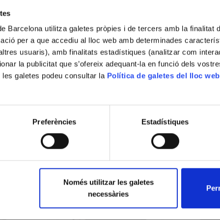
Pine Brook (Nova Jersey)
etes
Localització actual (centre)
Facultat de Filologia i Comunicació. Gran
de Barcelona utilitza galetes pròpies i de tercers amb la finalitat
Via de les Corts Catalanes, 585, 08007
mació per a que accediu al lloc web amb determinades caracterís
Barcelona
’altres usuaris), amb finalitats estadístiques (analitzar com inte
ionar la publicitat que s’ofereix adequant-la en funció dels vostr
Descripció
 les galetes podeu consultar la
Política de galetes del lloc web
Equip analògic per a l'anàlisi del so. Limita
de gravació és un cilindre d'acer inoxidabl
correctament. Un llapis òptic s'encarrega
especial aplicat sobre la part externa del 
Preferències
Estadístiques
Només utilitzar les galetes
Perm
necessàries