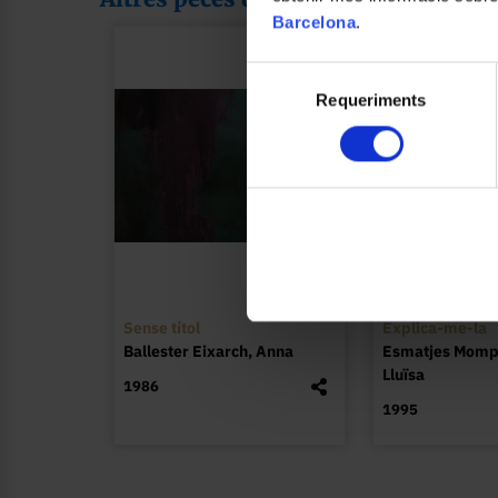
Barcelona
.
Selecció
Requeriments
de
consentiment
Sense títol
Explica-me-la
Ballester Eixarch, Anna
Esmatjes Momp
Lluïsa
1986
1995