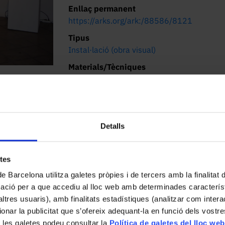
Enllaç permanent
https://arks.org/ark:/88586/8121
Tipus
Instal·lació (obra visual)
Materials/Tècniques
Instal·lació de vídeo i material digital
Localització actual (centre)
Facultat de Belles Arts. Pau Gargallo, 4,
08028 Barcelona
Detalls
Descripció
Mural de 30 fotografies amb un interruptor,
etes
de Barcelona utilitza galetes pròpies i de tercers amb la finalitat
mació per a que accediu al lloc web amb determinades caracterís
’altres usuaris), amb finalitats estadístiques (analitzar com inte
ionar la publicitat que s’ofereix adequant-la en funció dels vostr
 les galetes podeu consultar la
Política de galetes del lloc web