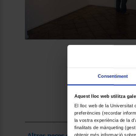
Consentiment
Aquest lloc web utilitza gal
El lloc web de la Universitat 
preferències (recordar infor
la vostra experiència de la d
finalitats de màrqueting (gest
Altres peces de la col·lecció
obtenir més informació sobre