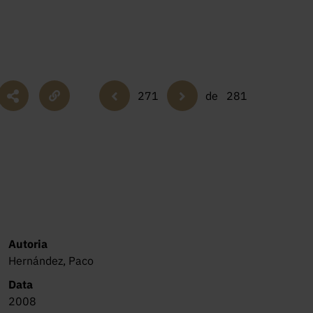
271
de
281
Autoria
Hernández, Paco
Data
2008