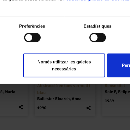
Preferències
Estadístiques
Només utilitzar les galetes
Perm
necessàries
Abstracció en tons vermell i
Sense títol
ó, Maria
Sole F, Felipe
blau
Ballester Eixarch, Anna
1989
1990