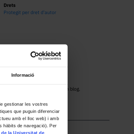
Drets
Protegit per dret d'autor
Informació
 un pòster amb una pintada i un blog.
 de gestionar les vostres
tiques que puguin diferenciar
ractueu amb el lloc web) i amb
es hàbits de navegació). Per
 de la Universitat de