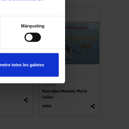
Màrqueting
etre totes les galetes
Lectura
Esmatjes Mompó, Maria
Lluïsa
1994