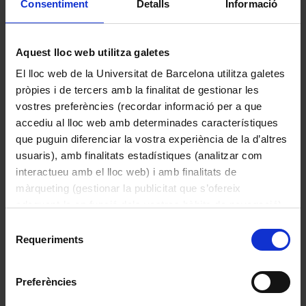
Consentiment
Detalls
Informació
1991
Aquest lloc web utilitza galetes
El lloc web de la Universitat de Barcelona utilitza galetes
pròpies i de tercers amb la finalitat de gestionar les
vostres preferències (recordar informació per a que
accediu al lloc web amb determinades característiques
que puguin diferenciar la vostra experiència de la d’altres
usuaris), amb finalitats estadístiques (analitzar com
interactueu amb el lloc web) i amb finalitats de
màrqueting (gestionar la publicitat que s’ofereix
adequant-la en funció dels vostres hàbits de navegació).
Per obtenir més informació sobre les galetes podeu
Selecció
Sense títol
consultar la
Política de galetes del lloc web de la
Requeriments
de
Sole F, Felipe
Universitat de Barcelona
.
consentiment
1989
Preferències