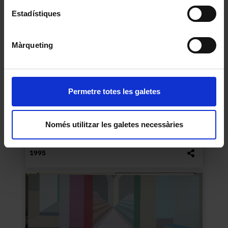
Estadístiques
Màrqueting
Permetre totes les galetes
Només utilitzar les galetes necessàries
Explica-me-la
Esmatjes Mompó, Maria Lluïsa
1995