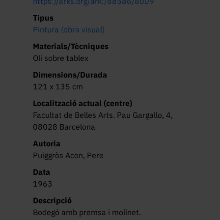
https://arks.org/ark:/88586/8009
Tipus
Pintura (obra visual)
Materials/Tècniques
Oli sobre tablex
Dimensions/Durada
121 x 135 cm
Localització actual (centre)
Facultat de Belles Arts. Pau Gargallo, 4,
08028 Barcelona
Autoria
Puiggròs Acon, Pere
Data
1963
Descripció
Bodegó amb premsa i molinet.