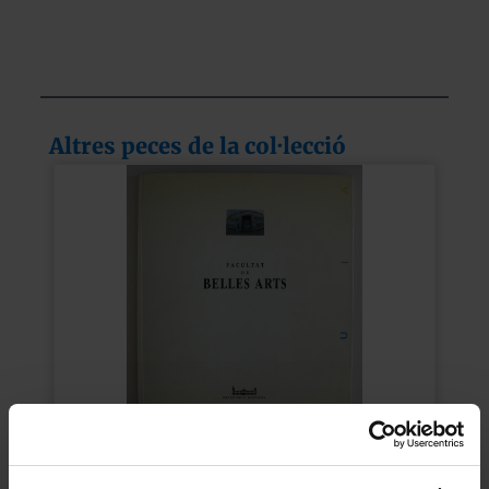
Altres peces de la col·lecció
Facultat de Belles Arts. Guia
Corbella LLobet, Domènec