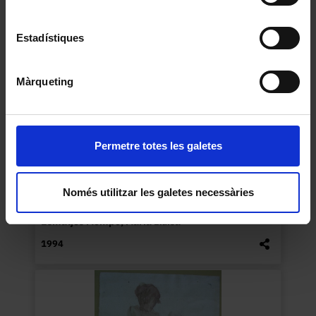
Estadístiques
Màrqueting
Permetre totes les galetes
Només utilitzar les galetes necessàries
Lectura
Esmatjes Mompó, Maria Lluïsa
1994