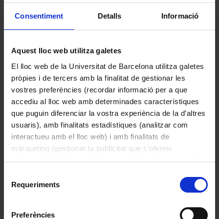
Espai complementari
Consentiment
Detalls
Informació
Esmatjes Mompó, Maria Lluïsa
1994
Aquest lloc web utilitza galetes
El lloc web de la Universitat de Barcelona utilitza galetes
pròpies i de tercers amb la finalitat de gestionar les
vostres preferències (recordar informació per a que
accediu al lloc web amb determinades característiques
que puguin diferenciar la vostra experiència de la d’altres
usuaris), amb finalitats estadístiques (analitzar com
interactueu amb el lloc web) i amb finalitats de
màrqueting (gestionar la publicitat que s’ofereix
adequant-la en funció dels vostres hàbits de navegació).
Per obtenir més informació sobre les galetes podeu
Selecció
consultar la
Política de galetes del lloc web de la
Requeriments
Facultat de Belles Arts. Guia
de
Universitat de Barcelona
.
Corbella LLobet, Domènec
consentiment
1991
Preferències