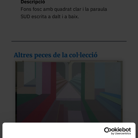
Descripció
Fons fosc amb quadrat clar i la paraula 
SUD escrita a dalt i a baix.
Altres peces de la col·lecció