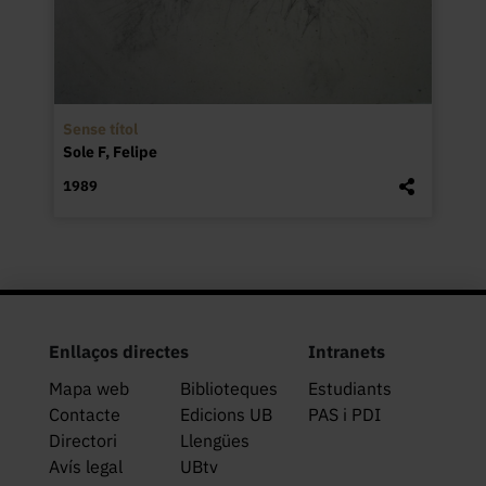
Sense títol
Sole F, Felipe
1989
Enllaços directes
Intranets
Mapa web
Biblioteques
Estudiants
Contacte
Edicions UB
PAS i PDI
Directori
Llengües
Avís legal
UBtv