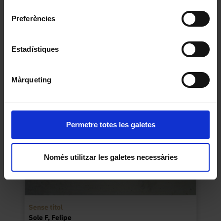
consentiment
Preferències
Explica-me-la
Esmatjes Mompó, Maria Lluïsa
Estadístiques
1995
Màrqueting
Permetre totes les galetes
Només utilitzar les galetes necessàries
Sense títol
Sole F, Felipe