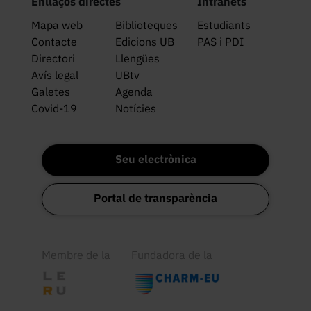
Enllaços directes
Intranets
Mapa web
Biblioteques
Estudiants
Contacte
Edicions UB
PAS i PDI
Directori
Llengües
Avís legal
UBtv
Galetes
Agenda
Covid-19
Notícies
Seu electrònica
Portal de transparència
Membre de la
Fundadora de la