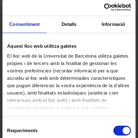
Consentiment
Detalls
Informació
Sense títol
Aquest lloc web utilitza galetes
Ballester Eixarch, Anna
El lloc web de la Universitat de Barcelona utilitza galetes
1986
pròpies i de tercers amb la finalitat de gestionar les
vostres preferències (recordar informació per a que
accediu al lloc web amb determinades característiques
que puguin diferenciar la vostra experiència de la d’altres
usuaris), amb finalitats estadístiques (analitzar com
interactueu amb el lloc web) i amb finalitats de
màrqueting (gestionar la publicitat que s’ofereix
adequant-la en funció dels vostres hàbits de navegació).
Per obtenir més informació sobre les galetes podeu
Selecció
consultar la
Política de galetes del lloc web de la
Requeriments
de
Universitat de Barcelona
.