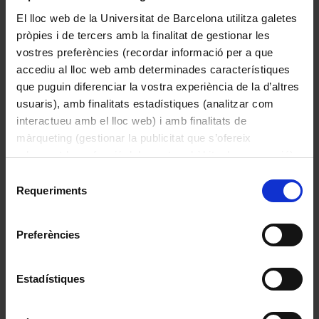
El lloc web de la Universitat de Barcelona utilitza galetes
pròpies i de tercers amb la finalitat de gestionar les
vostres preferències (recordar informació per a que
accediu al lloc web amb determinades característiques
que puguin diferenciar la vostra experiència de la d’altres
Sense títol
usuaris), amb finalitats estadístiques (analitzar com
Mateo Puig, Eva
interactueu amb el lloc web) i amb finalitats de
1989
màrqueting (gestionar la publicitat que s’ofereix
adequant-la en funció dels vostres hàbits de navegació).
Per obtenir més informació sobre les galetes podeu
Selecció
consultar la
Política de galetes del lloc web de la
Requeriments
de
Universitat de Barcelona
.
consentiment
Preferències
Estadístiques