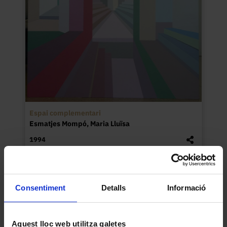
Espai complementari
Esmatjes Mompó, Maria Lluïsa
1994
Consentiment
Detalls
Informació
Aquest lloc web utilitza galetes