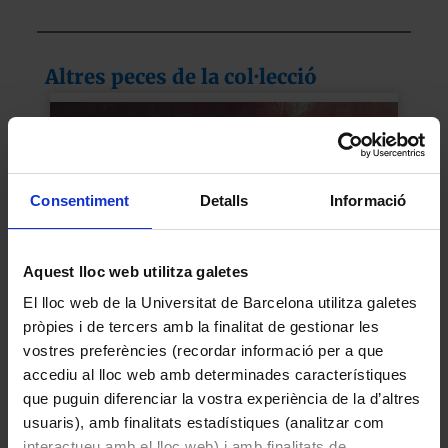
Altres peces de la col·lecció
Consentiment
Detalls
Informació
Aquest lloc web utilitza galetes
El lloc web de la Universitat de Barcelona utilitza galetes
pròpies i de tercers amb la finalitat de gestionar les
vostres preferències (recordar informació per a que
Abstracció en tons vermell i blau
accediu al lloc web amb determinades característiques
Ballester Eixarch, Anna
que puguin diferenciar la vostra experiència de la d’altres
1990
usuaris), amb finalitats estadístiques (analitzar com
interactueu amb el lloc web) i amb finalitats de