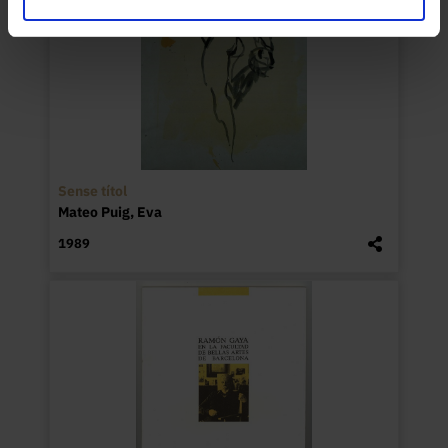
Sense títol
Mateo Puig, Eva
1989