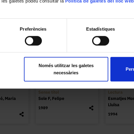
 les galetes podeu consultar la
Política de galetes del lloc web
Preferències
Estadístiques
Només utilitzar les galetes
Perm
necessàries
Sense títol
Lectura
ó, Maria
Sole F, Felipe
Esmatjes Mo
Lluïsa
1989
1994