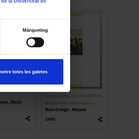
 de la Universitat de
Màrqueting
etre totes les galetes
Ramón Gaya a la Facultat de
mpó, Maria
Belles Arts de Barcelona
Ruiz Ortega , Manuel
1990