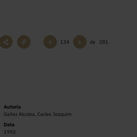
134
de
281
Autoria
Gañez Alcolea, Carles Joaquim
Data
1992