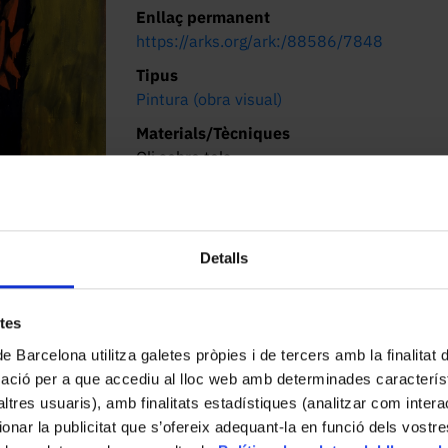
Enllaç permanent
https://arks.org/ark:/88586/7848
Tipus
Pintura (obra visual)
Materials/Tècniques
Oli sobre tela
Dimensions/Durada
180 x 145 cm
Descripció
Detalls
Paisatge de tons càlids.
etes
de Barcelona utilitza galetes pròpies i de tercers amb la finalitat
mació per a que accediu al lloc web amb determinades caracterís
’altres usuaris), amb finalitats estadístiques (analitzar com inte
ionar la publicitat que s’ofereix adequant-la en funció dels vostr