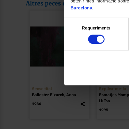
obtenir més informació sobre
Altres peces de la col·lecció
Barcelona
.
Selecció
Requeriments
de
consentiment
Sense títol
Explica-me-la
Ballester Eixarch, Anna
Esmatjes Momp
Lluïsa
1986
1995