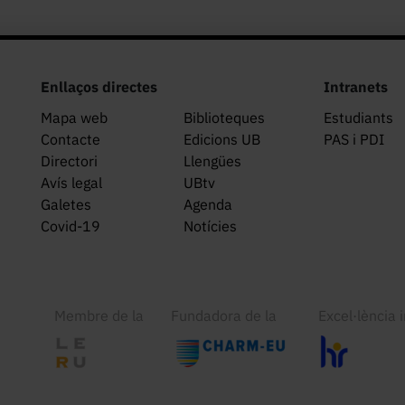
Enllaços directes
Intranets
Mapa web
Biblioteques
Estudiants
Contacte
Edicions UB
PAS i PDI
Directori
Llengües
Avís legal
UBtv
Galetes
Agenda
Covid-19
Notícies
Membre de la
Fundadora de la
Excel·lència 