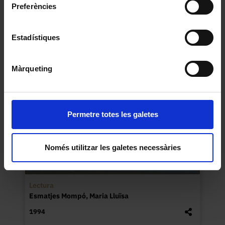
Facultat de Belles Arts. Guia
Preferències
Corbella LLobet, Domènec
1991
Estadístiques
Màrqueting
Permetre totes les galetes
Només utilitzar les galetes necessàries
Lectura
Esmatjes Mompó, Maria Lluïsa
1994