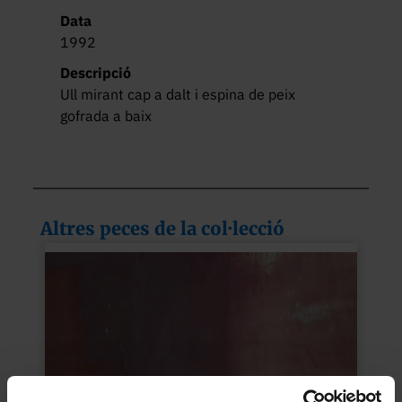
Data
1992
Descripció
Ull mirant cap a dalt i espina de peix 
gofrada a baix
Altres peces de la col·lecció