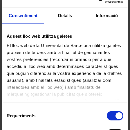
Consentiment
Detalls
Informació
Abstracció en tons vermell i blau
Ballester Eixarch, Anna
Aquest lloc web utilitza galetes
1990
El lloc web de la Universitat de Barcelona utilitza galetes
pròpies i de tercers amb la finalitat de gestionar les
vostres preferències (recordar informació per a que
accediu al lloc web amb determinades característiques
que puguin diferenciar la vostra experiència de la d’altres
usuaris), amb finalitats estadístiques (analitzar com
interactueu amb el lloc web) i amb finalitats de
màrqueting (gestionar la publicitat que s’ofereix
adequant-la en funció dels vostres hàbits de navegació).
Per obtenir més informació sobre les galetes podeu
Selecció
consultar la
Política de galetes del lloc web de la
Requeriments
de
Universitat de Barcelona
.
consentiment