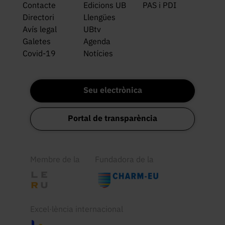
Contacte
Edicions UB
PAS i PDI
Directori
Llengües
Avís legal
UBtv
Galetes
Agenda
Covid-19
Notícies
Seu electrònica
Portal de transparència
Membre de la
Fundadora de la
Excel·lència internacional