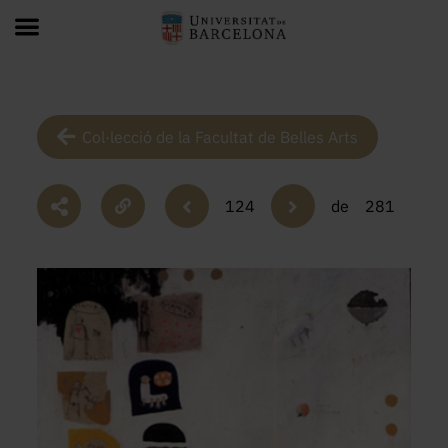
Col·lecció de la Facultat de Belles Arts
124
de
281