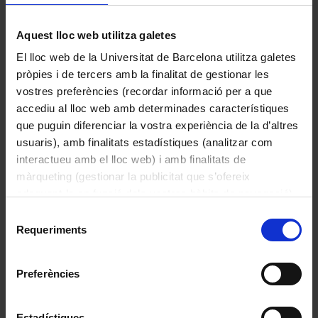
Aquest lloc web utilitza galetes
El lloc web de la Universitat de Barcelona utilitza galetes
pròpies i de tercers amb la finalitat de gestionar les
vostres preferències (recordar informació per a que
accediu al lloc web amb determinades característiques
que puguin diferenciar la vostra experiència de la d’altres
usuaris), amb finalitats estadístiques (analitzar com
interactueu amb el lloc web) i amb finalitats de
màrqueting (gestionar la publicitat que s’ofereix
Lectura
adequant-la en funció dels vostres hàbits de navegació).
Esmatjes Mompó, Maria Lluïsa
Per obtenir més informació sobre les galetes podeu
Selecció
consultar la
Política de galetes del lloc web de la
Requeriments
1994
de
Universitat de Barcelona
.
consentiment
Preferències
Estadístiques