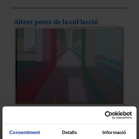
Altres peces de la col·lecció
Espai complementari
Esmatjes Mompó, Maria Lluïsa
1994
Consentiment
Detalls
Informació