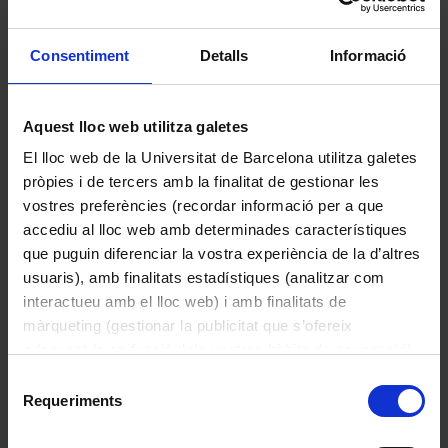
Consentiment
Detalls
Informació
Espai complementari
Esmatjes Mompó, Maria Lluïsa
1994
Aquest lloc web utilitza galetes
El lloc web de la Universitat de Barcelona utilitza galetes
pròpies i de tercers amb la finalitat de gestionar les
vostres preferències (recordar informació per a que
accediu al lloc web amb determinades característiques
que puguin diferenciar la vostra experiència de la d’altres
usuaris), amb finalitats estadístiques (analitzar com
interactueu amb el lloc web) i amb finalitats de
màrqueting (gestionar la publicitat que s’ofereix
adequant-la en funció dels vostres hàbits de navegació).
Per obtenir més informació sobre les galetes podeu
Selecció
consultar la
Política de galetes del lloc web de la
Requeriments
de
Universitat de Barcelona
.
Facultat de Belles Arts. Guia
consentiment
Corbella LLobet, Domènec