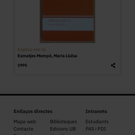
Explica-me-la
Esmatjes Mompó, Maria Lluïsa
1995
Enllaços directes
Intranets
Mapa web
Biblioteques
Estudiants
Contacte
Edicions UB
PAS i PDI