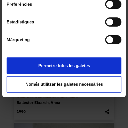
Preferències
1991
Estadístiques
Màrqueting
Permetre totes les galetes
Només utilitzar les galetes necessàries
Abstracció en tons vermell i blau
Ballester Eixarch, Anna
1990