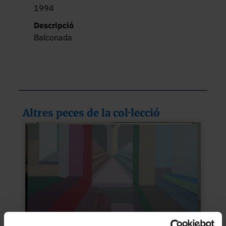
1994
Descripció
Balconada
Altres peces de la col·lecció