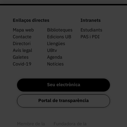
Enllaços directes
Intranets
Mapa web
Biblioteques
Estudiants
Contacte
Edicions UB
PAS i PDI
Directori
Llengües
Avís legal
UBtv
Galetes
Agenda
Covid-19
Notícies
Seu electrònica
Portal de transparència
Membre de la
Fundadora de la