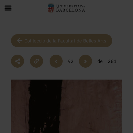
Col·lecció de la Facultat de Belles Arts
92
de
281