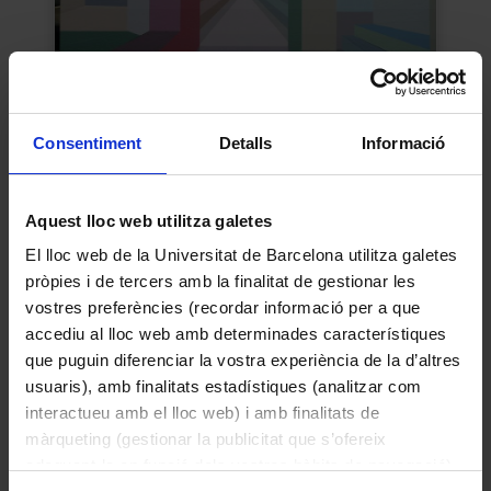
Consentiment
Detalls
Informació
Espai complementari
Aquest lloc web utilitza galetes
Esmatjes Mompó, Maria Lluïsa
El lloc web de la Universitat de Barcelona utilitza galetes
1994
pròpies i de tercers amb la finalitat de gestionar les
vostres preferències (recordar informació per a que
accediu al lloc web amb determinades característiques
que puguin diferenciar la vostra experiència de la d’altres
usuaris), amb finalitats estadístiques (analitzar com
interactueu amb el lloc web) i amb finalitats de
màrqueting (gestionar la publicitat que s’ofereix
adequant-la en funció dels vostres hàbits de navegació).