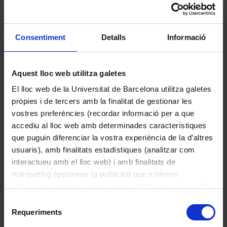
Consentiment
Detalls
Informació
Espai complementari
Aquest lloc web utilitza galetes
Esmatjes Mompó, Maria Lluïsa
El lloc web de la Universitat de Barcelona utilitza galetes
1994
pròpies i de tercers amb la finalitat de gestionar les
vostres preferències (recordar informació per a que
accediu al lloc web amb determinades característiques
que puguin diferenciar la vostra experiència de la d’altres
usuaris), amb finalitats estadístiques (analitzar com
interactueu amb el lloc web) i amb finalitats de
màrqueting (gestionar la publicitat que s’ofereix
adequant-la en funció dels vostres hàbits de navegació).
Per obtenir més informació sobre les galetes podeu
Selecció
consultar la
Política de galetes del lloc web de la
Requeriments
de
Universitat de Barcelona
.
consentiment