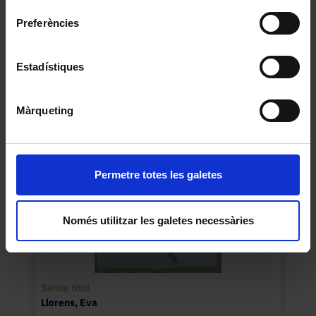
Preferències
Abstracció en tons vermell i blau
Ballester Eixarch, Anna
Estadístiques
1990
Màrqueting
Permetre totes les galetes
Només utilitzar les galetes necessàries
Sense títol
Llorens, Eva