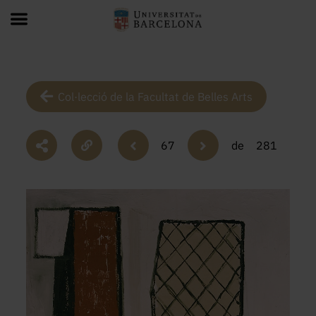
Col·lecció de la Facultat de Belles Arts
67
de
281