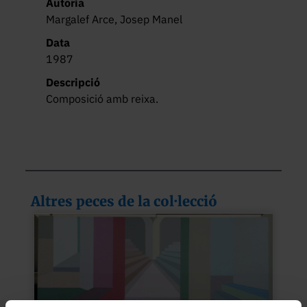
Autoria
Margalef Arce, Josep Manel
Data
1987
Descripció
Composició amb reixa.
Altres peces de la col·lecció