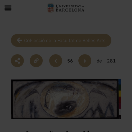
Col·lecció de la Facultat de Belles Arts
56
de
281