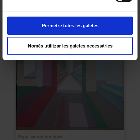
Facultat de Belles Arts. Guia
Permetre totes les galetes
Corbella LLobet, Domènec
1991
Només utilitzar les galetes necessàries
Espai complementari