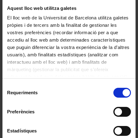
Aquest lloc web utilitza galetes
El lloc web de la Universitat de Barcelona utilitza galetes
pròpies i de tercers amb la finalitat de gestionar les
vostres preferències (recordar informació per a que
accediu al lloc web amb determinades característiques
que puguin diferenciar la vostra experiència de la d’altres
usuaris), amb finalitats estadístiques (analitzar com
interactueu amb el lloc web) i amb finalitats de
Sense títol
màrqueting (gestionar la publicitat que s’ofereix
Ballester Eixarch, Anna
adequant-la en funció dels vostres hàbits de navegació).
Per obtenir més informació sobre les galetes podeu
1986
Selecció
consultar la
Política de galetes del lloc web de la
Requeriments
de
Universitat de Barcelona
.
consentiment
Preferències
Estadístiques