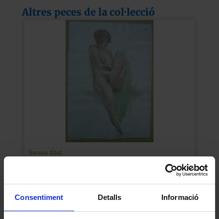
Altres peces de la col·lecció
Sense títol
Llorens, Eva
1989
Consentiment
Detalls
Informació