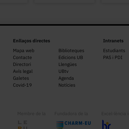
Enllaços directes
Intranets
Mapa web
Biblioteques
Estudiants
Contacte
Edicions UB
PAS i PDI
Directori
Llengües
Avís legal
UBtv
Galetes
Agenda
Covid-19
Notícies
Membre de la
Fundadora de la
Excel·lència 