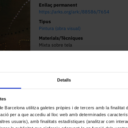
Enllaç permanent
https://arks.org/ark:/88586/7654
Tipus
Pintura (obra visual)
Materials/Tècniques
Mixta sobre tela
Dimensions/Durada
195 x 195 cm
Localització actual (centre)
Facultat de Belles Arts. Pau Gargallo, 4,
Detalls
08028 Barcelona
Descripció
etes
Línies ondulants sobre fons ocre
de Barcelona utilitza galetes pròpies i de tercers amb la finalitat
mació per a que accediu al lloc web amb determinades caracterís
’altres usuaris), amb finalitats estadístiques (analitzar com inte