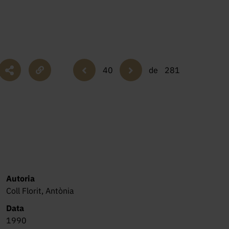
40
de
281
Autoria
Coll Florit, Antònia
Data
1990