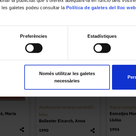
ionar la publicitat que s’ofereix adequant-la en funció dels vostr
 les galetes podeu consultar la
Política de galetes del lloc web
Preferències
Estadístiques
Només utilitzar les galetes
Perm
necessàries
Abstracció en tons vermell i
Espai compl
ó, Maria
Esmatjes Mo
blau
Lluïsa
Ballester Eixarch, Anna
1994
1990