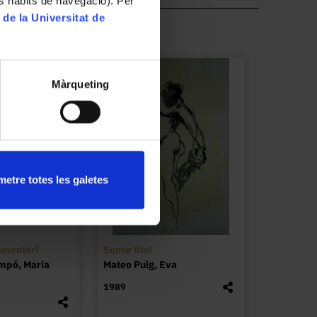
es hàbits de navegació). Per
 de la Universitat de
Màrqueting
etre totes les galetes
ementari
Sense títol
mpó, Maria
Mateo Puig, Eva
1989