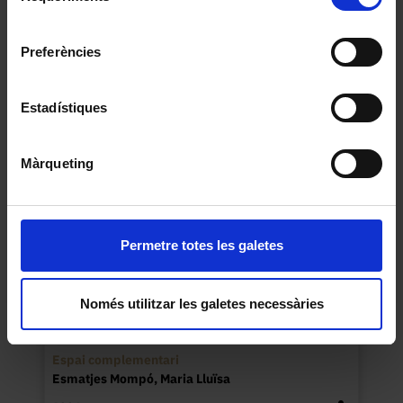
Universitat de Barcelona
.
consentiment
Sense títol
Preferències
Mateo Puig, Eva
1989
Estadístiques
Màrqueting
Permetre totes les galetes
Només utilitzar les galetes necessàries
Espai complementari
Esmatjes Mompó, Maria Lluïsa