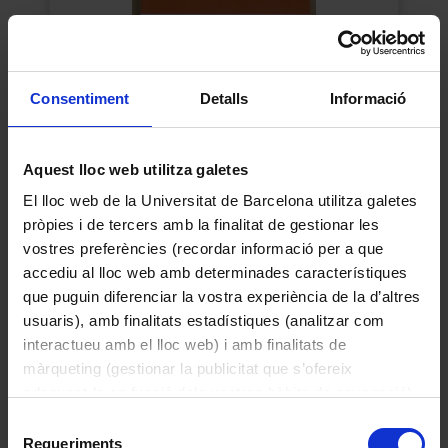
Consentiment
Detalls
Informació
Explica-me-la
Esmatjes Mompó, Maria Lluïsa
Aquest lloc web utilitza galetes
1995
El lloc web de la Universitat de Barcelona utilitza galetes
pròpies i de tercers amb la finalitat de gestionar les
vostres preferències (recordar informació per a que
accediu al lloc web amb determinades característiques
que puguin diferenciar la vostra experiència de la d’altres
usuaris), amb finalitats estadístiques (analitzar com
interactueu amb el lloc web) i amb finalitats de
màrqueting (gestionar la publicitat que s’ofereix
adequant-la en funció dels vostres hàbits de navegació).
Per obtenir més informació sobre les galetes podeu
Selecció
consultar la
Política de galetes del lloc web de la
Requeriments
de