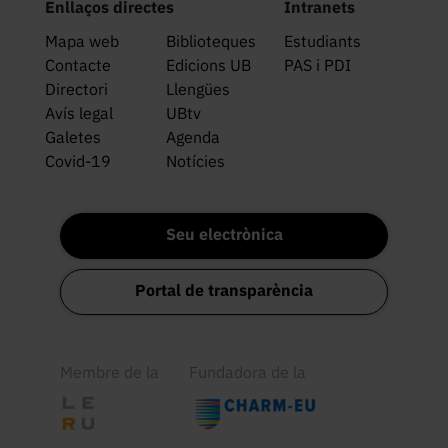
Enllaços directes
Intranets
Mapa web
Biblioteques
Estudiants
Contacte
Edicions UB
PAS i PDI
Directori
Llengües
Avís legal
UBtv
Galetes
Agenda
Covid-19
Notícies
Seu electrònica
Portal de transparència
Membre de la
Fundadora de la