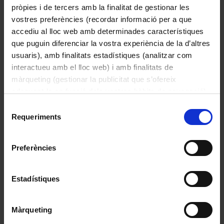
pròpies i de tercers amb la finalitat de gestionar les
vostres preferències (recordar informació per a que
Jardinet d’orats
accediu al lloc web amb determinades característiques
Alegre, Francesc
que puguin diferenciar la vostra experiència de la d’altres
Escrivà de Romaní, Joan, -1503
usuaris), amb finalitats estadístiques (analitzar com
Estela, Miquel, S. XV
interactueu amb el lloc web) i amb finalitats de
Fenollar, Bernat, ca. 1438-1516
màrqueting (gestionar la publicitat que s’ofereix
Ferrer, Pere Joan, 1431 - ca. 1502
adequant-la en funció dels vostres hàbits de navegació).
Llull, Romeu, ca. 1439-1496
Per obtenir més informació sobre les galetes podeu
Moreno, Joan, S. XV
Selecció
Oliver, Guillem, S. XV
consultar la
Política de galetes del lloc web de la
Requeriments
de
Universitat de Barcelona
.
consentiment
1486
Preferències
Estadístiques
Màrqueting