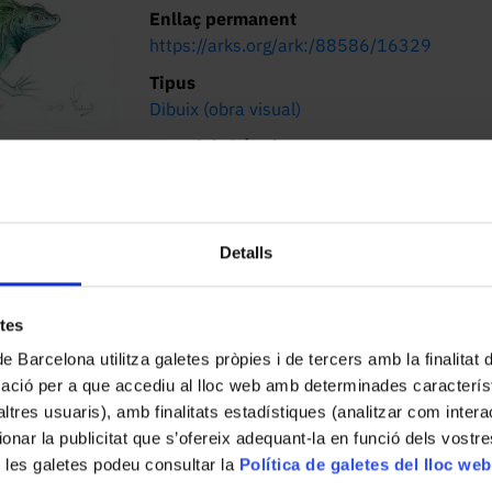
Enllaç permanent
https://arks.org/ark:/88586/16329
Tipus
Dibuix (obra visual)
Materials/Tècniques
Llapis i aquarel·la damunt paper
Dimensions/Durada
21 x 30 cm
Detalls
Lloc d’origen
Barcelona
etes
Localització actual (centre)
de Barcelona utilitza galetes pròpies i de tercers amb la finalitat
CRAI Biblioteca de Belles Arts. Baldiri
mació per a que accediu al lloc web amb determinades caracterís
Reixac, 2, 08028 Barcelona
’altres usuaris), amb finalitats estadístiques (analitzar com inte
ionar la publicitat que s’ofereix adequant-la en funció dels vostr
 les galetes podeu consultar la
Política de galetes del lloc web