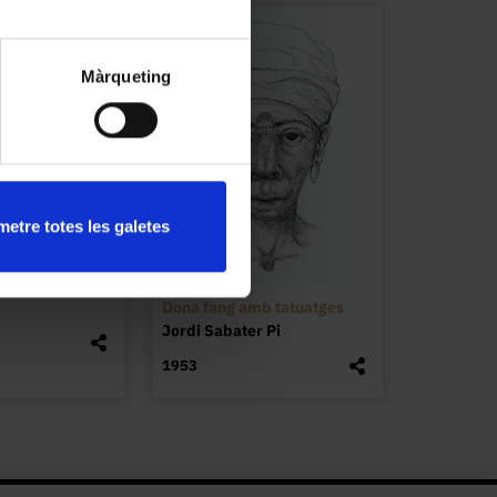
Màrqueting
etre totes les galetes
Dona fang amb tatuatges
Jordi Sabater Pi
1953