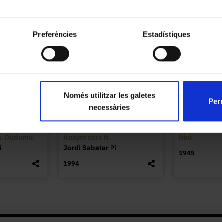
Preferències
Estadístiques
Només utilitzar les galetes
Perm
necessàries
a. Dudumu.
Anayet cara N.
Nkú
i
Jordi Sabater Pi
1945
1994