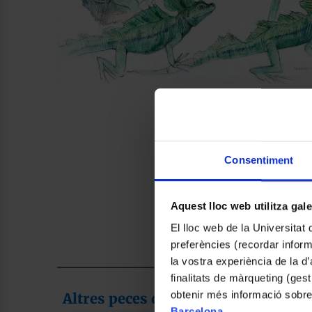
Consentiment
Aquest lloc web utilitza gal
El lloc web de la Universitat 
preferències (recordar infor
la vostra experiència de la d
finalitats de màrqueting (gest
obtenir més informació sobre
Altres peces de la col·lecció
Barcelona
.