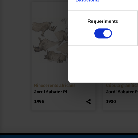
Selecció
Requeriments
de
consentiment
Rinoceronts africans
Cúpula granític
Jordi Sabater Pi
Jordi Sabater P
1995
1980