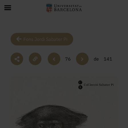
Fons Jordi Sabater Pi
76
de
141