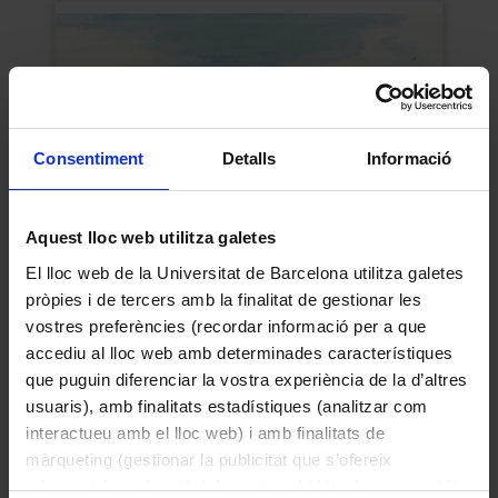
Consentiment
Detalls
Informació
Aquest lloc web utilitza galetes
El lloc web de la Universitat de Barcelona utilitza galetes
pròpies i de tercers amb la finalitat de gestionar les
Santa Orosia des de casa
vostres preferències (recordar informació per a que
Jordi Sabater Pi
accediu al lloc web amb determinades característiques
1992
que puguin diferenciar la vostra experiència de la d’altres
usuaris), amb finalitats estadístiques (analitzar com
interactueu amb el lloc web) i amb finalitats de
màrqueting (gestionar la publicitat que s’ofereix
adequant-la en funció dels vostres hàbits de navegació).