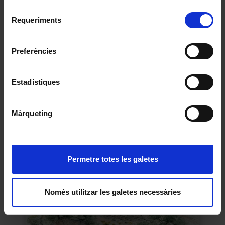
Per obtenir més informació sobre les galetes podeu
Selecció
consultar la
Política de galetes del lloc web de la
Requeriments
de
Universitat de Barcelona
.
consentiment
Preferències
Estadístiques
Dona fang amb tatuatges
Jordi Sabater Pi
Màrqueting
1953
Permetre totes les galetes
Només utilitzar les galetes necessàries