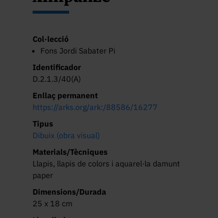
Col·lecció
Fons Jordi Sabater Pi
Identificador
D.2.1.3/40(A)
Enllaç permanent
https://arks.org/ark:/88586/16277
Tipus
Dibuix (obra visual)
Materials/Tècniques
Llapis, llapis de colors i aquarel·la damunt
paper
Dimensions/Durada
25 x 18 cm