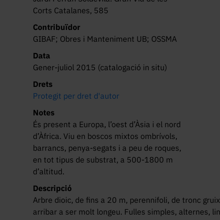
Corts Catalanes, 585
Contribuïdor
GIBAF; Obres i Manteniment UB; OSSMA
Data
Gener-juliol 2015 (catalogació in situ)
Drets
Protegit per dret d'autor
Notes
És present a Europa, l’oest d’Àsia i el nord
d’Àfrica. Viu en boscos mixtos ombrívols,
barrancs, penya-segats i a peu de roques,
en tot tipus de substrat, a 500-1800 m
d’altitud.
Descripció
Arbre dioic, de fins a 20 m, perennifoli, de tronc gru
arribar a ser molt longeu. Fulles simples, alternes, 