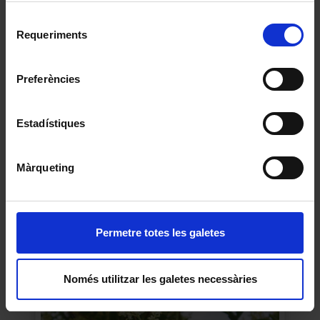
2015
Per obtenir més informació sobre les galetes podeu
Selecció
consultar la
Política de galetes del lloc web de la
Requeriments
de
Universitat de Barcelona
.
consentiment
Preferències
Estadístiques
Màrqueting
Ginkgo
Permetre totes les galetes
2015
Només utilitzar les galetes necessàries