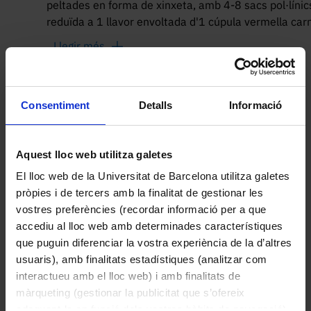
peltades en forma de xinxeta, amb 4-8 sacs pol·líni
reduïda a 1 llavor envoltada d'1 cúpula vermella carnos
coberta (testa) llenyosa. Observacions: Un dels exem
Llegir més
de catàleg: 0060-02-94). Característiques - Tòxica Us
en dosis altes produeix la paràlisi del cor. De l'escor
mobles i, antigament, d'arcs i rodes de carro. Té un
Altres peces de la col·lecció
geomètriques. A causa de la seva raresa i el seu creix
Consentiment
Detalls
Informació
amb significat místic i sagrat. Informació destacad
http://w110.bcn.cat/portal/site/MediAmbient/m
vgnextoid=517f343e124aa210VgnVCM10000074fe
Aquest lloc web utilitza galetes
El lloc web de la Universitat de Barcelona utilitza galetes
pròpies i de tercers amb la finalitat de gestionar les
vostres preferències (recordar informació per a que
accediu al lloc web amb determinades característiques
que puguin diferenciar la vostra experiència de la d’altres
usuaris), amb finalitats estadístiques (analitzar com
interactueu amb el lloc web) i amb finalitats de
màrqueting (gestionar la publicitat que s’ofereix
Avellaner
adequant-la en funció dels vostres hàbits de navegació).