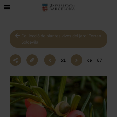
Col·lecció de plantes vives del jardí Ferran
Soldevila
61
de
67