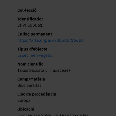
Col·lecció
Identificador
CPVFS00061
Enllaç permanent
https://arks.org/ark:/88586/16688
Tipus d'objecte
Espècimen vegetal
Nom científic
Taxus baccata L. (Taxaceae)
Camp/Matèria
Biodiversitat
Lloc de procedència
Europa
Ubicació
Jardí Ferran Soldevila. Gran Via de les