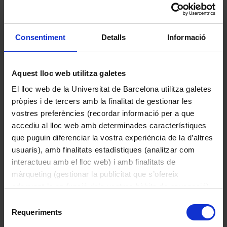
umbel·liforme. Flors unisexuals,
actinomorfes i dialitèpales, trímeres, amb
6 tèpals lliures, androceu de 3 estams les
Consentiment
Detalls
Informació
masculines i gineceu tricarpel·lar les
femenines. Fruit en baia, d'1-1,5 cm,
globós, vermell brillant, amb 1-2 llavors
Aquest lloc web utilitza galetes
subgloboses. Característiques - Medicinal
El lloc web de la Universitat de Barcelona utilitza galetes
Usos: El rizoma té propietats
pròpies i de tercers amb la finalitat de gestionar les
antiinflamatòries i vasoconstrictores, i
vostres preferències (recordar informació per a que
s'usa per tractar varius i hemorroides. Se
accediu al lloc web amb determinades característiques
n'han aïllat set saponines esteroïdals i un
que puguin diferenciar la vostra experiència de la d’altres
Margalló
glucòsid. S'usa com a pinso per a animals i
usuaris), amb finalitats estadístiques (analitzar com
2015
com a ornament per la vistositat dels
interactueu amb el lloc web) i amb finalitats de
fruits.
màrqueting (gestionar la publicitat que s’ofereix
adequant-la en funció dels vostres hàbits de navegació).
Per obtenir més informació sobre les galetes podeu
Selecció
consultar la
Política de galetes del lloc web de la
Requeriments
de
Universitat de Barcelona
.
consentiment