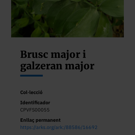
Brusc major i
galzeran major
Col·lecció
Identificador
CPVFS00055
Enllaç permanent
https://arks.org/ark:/88586/16692