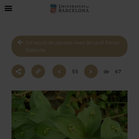
Col·lecció de plantes vives del jardí Ferran
Soldevila
55
de
67