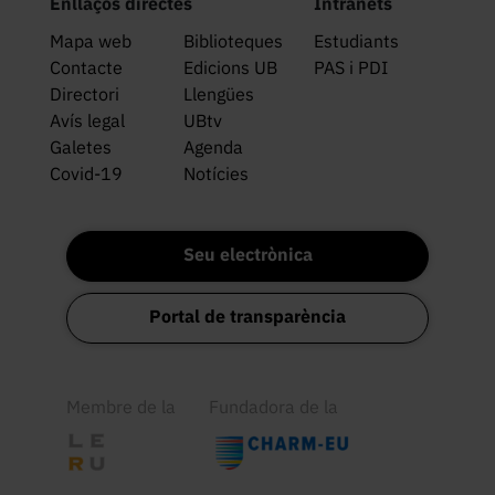
Enllaços directes
Intranets
Mapa web
Biblioteques
Estudiants
Contacte
Edicions UB
PAS i PDI
Directori
Llengües
Avís legal
UBtv
Galetes
Agenda
Covid-19
Notícies
Seu electrònica
Portal de transparència
Membre de la
Fundadora de la