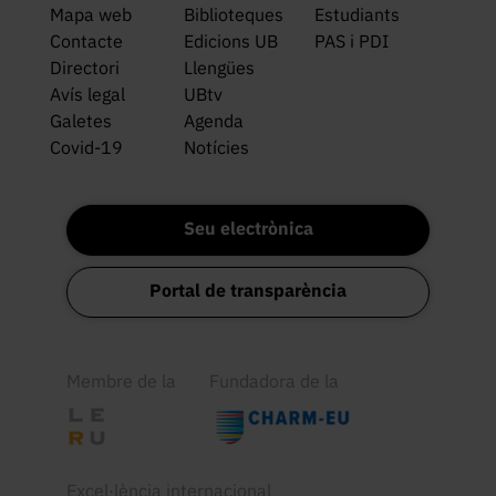
Mapa web
Biblioteques
Estudiants
Contacte
Edicions UB
PAS i PDI
Directori
Llengües
Avís legal
UBtv
Galetes
Agenda
Covid-19
Notícies
Seu electrònica
Portal de transparència
Membre de la
Fundadora de la
Excel·lència internacional