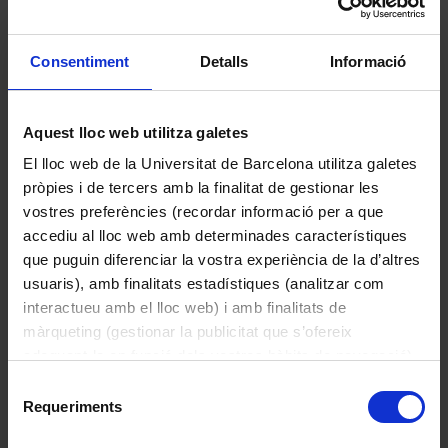
rarament blanques en races cultivades,
amb androceu de 10 estams lliures i
Consentiment
Detalls
Informació
gineceu unicarpel·lar. Fruit en llegum,
dehiscent, comprimit, de color bru-
vermellós, pèndul i amb nombroses
Aquest lloc web utilitza galetes
llavors. Usos: Antigament, els fruits es
feien servir com a astringents. Les flors
El lloc web de la Universitat de Barcelona utilitza galetes
són comestibles i les poncelles es poden
pròpies i de tercers amb la finalitat de gestionar les
envinagrar com les tàperes. És molt
vostres preferències (recordar informació per a que
conreat com a ornament per la bellesa de
accediu al lloc web amb determinades característiques
Margalló
les fulles i l'espectacularitat de la floració.
que puguin diferenciar la vostra experiència de la d’altres
2015
usuaris), amb finalitats estadístiques (analitzar com
interactueu amb el lloc web) i amb finalitats de
màrqueting (gestionar la publicitat que s’ofereix
adequant-la en funció dels vostres hàbits de navegació).
Per obtenir més informació sobre les galetes podeu
Selecció
consultar la
Política de galetes del lloc web de la
Requeriments
de
Universitat de Barcelona
.
consentiment