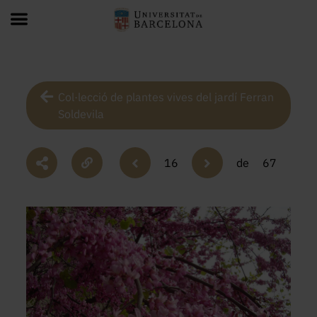
Col·lecció de plantes vives del jardí Ferran
Soldevila
16
de
67