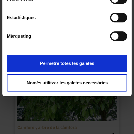
Estadístiques
Margalló
2015
Màrqueting
Permetre totes les galetes
Només utilitzar les galetes necessàries
Camforer, arbre de la càmfora