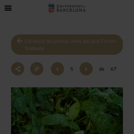
Col·lecció de plantes vives del jardí Ferran
Soldevila
5
de
67