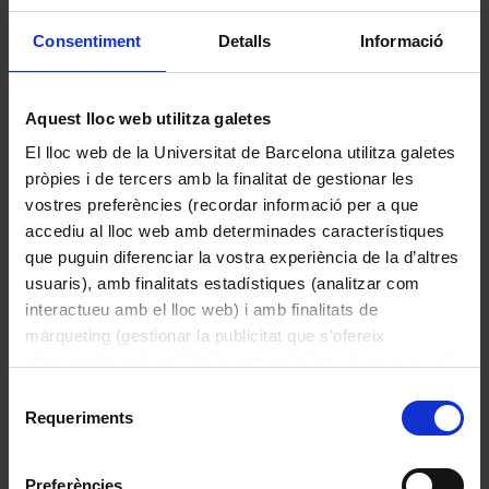
poc aparents: masculines fèrtils amb 3-4
Consentiment
Detalls
Informació
estams o estèrils (estaminodis),
separades de les femenines, totes
disposades en anells a la base de
Aquest lloc web utilitza galetes
l¿espàdix. Fruits en baia agrupats, de color
vermell lluent, cadascun amb 1-4 llavors.
El lloc web de la Universitat de Barcelona utilitza galetes
Característiques - Tòxica Usos: En
pròpies i de tercers amb la finalitat de gestionar les
medicina tradicional, el rizoma s'ha usat
vostres preferències (recordar informació per a que
Cordilina
com a expectorant o purgant. La part
accediu al lloc web amb determinades característiques
2015
aèria (rames i fulles) conté alcaloides
que puguin diferenciar la vostra experiència de la d’altres
tòxics per via interna. Sovint s'empra com
usuaris), amb finalitats estadístiques (analitzar com
a planta ornamental.
interactueu amb el lloc web) i amb finalitats de
màrqueting (gestionar la publicitat que s’ofereix
adequant-la en funció dels vostres hàbits de navegació).
Per obtenir més informació sobre les galetes podeu
Selecció
consultar la
Política de galetes del lloc web de la
Requeriments
de
Universitat de Barcelona
.
consentiment
Preferències