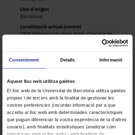
Lloc d’origen
Barcelona
Localització actual (centre)
CRAI Biblioteca de Fons Antic. Gran Via de
les Corts Catalanes, 585
Autoria
Vesal, Andreas
Consentiment
Detalls
Informació
Data
1555
Aquest lloc web utilitza galetes
Drets
El lloc web de la Universitat de Barcelona utilitza galetes
Protegit per dret d'autor
pròpies i de tercers amb la finalitat de gestionar les
Descripció
vostres preferències (recordar informació per a que
https://museuvirtual.ub.edu/ub/vesalius.pdf
accediu al lloc web amb determinades característiques
que puguin diferenciar la vostra experiència de la d’altres
usuaris), amb finalitats estadístiques (analitzar com
interactueu amb el lloc web) i amb finalitats de