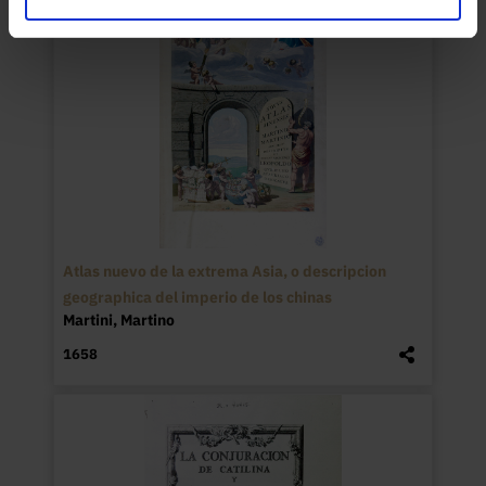
Atlas nuevo de la extrema Asia, o descripcion
geographica del imperio de los chinas
Martini, Martino
1658