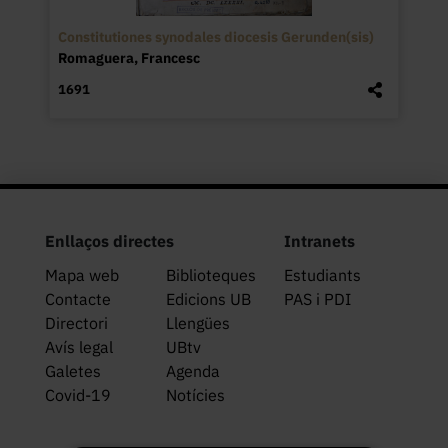
Constitutiones synodales diocesis Gerunden(sis)
Romaguera, Francesc
1691
Enllaços directes
Intranets
Mapa web
Biblioteques
Estudiants
Contacte
Edicions UB
PAS i PDI
Directori
Llengües
Avís legal
UBtv
Galetes
Agenda
Covid-19
Notícies