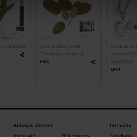
 L. (Baladre)
Cydonia oblonga Mill.
Coronilla min
(Codonyer, codonyera)
lotoides (W.
(Escompa)
1996
1984
Enllaços directes
Intranets
Mapa web
Biblioteques
Estudiants