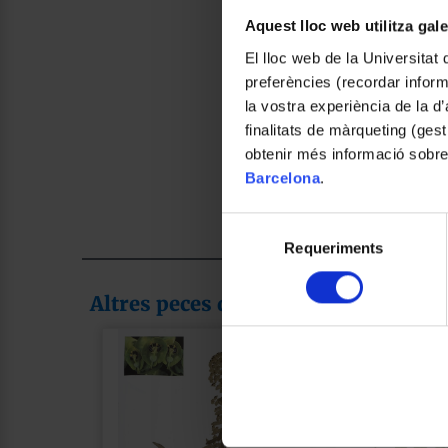
Aquest lloc web utilitza gal
El lloc web de la Universitat 
preferències (recordar infor
la vostra experiència de la d
finalitats de màrqueting (gest
obtenir més informació sobre
Barcelona
.
Selecció
Requeriments
de
consentiment
Altres peces de la col·lecció