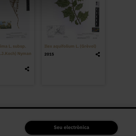
ima L. subsp.
Ilex aquifolium L. (Grèvol)
D.J.Koch) Nyman
2015
Seu electrònica