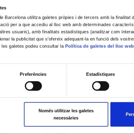
Riera de Canyamars (Maresme, Barcelona,
etes
Espanya)
de Barcelona utilitza galetes pròpies i de tercers amb la finalitat
Ubicació
mació per a que accediu al lloc web amb determinades caracterís
CRAI CeDocBiV. Baldiri Reixac, 2
’altres usuaris), amb finalitats estadístiques (analitzar com inte
Descripció
ionar la publicitat que s’ofereix adequant-la en funció dels vostr
Taxonomia: Plantae // Tracheophyta // Magn
 les galetes podeu consultar la
Política de galetes del lloc web
Preferències
Estadístiques
Només utilitzar les galetes
Perm
necessàries