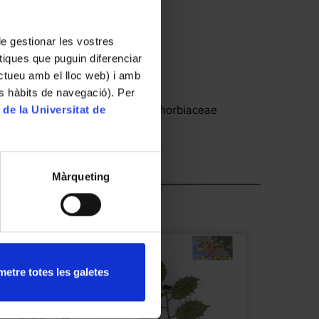
 de gestionar les vostres
tiques que puguin diferenciar
ractueu amb el lloc web) i amb
es hàbits de navegació). Per
oliopsida // Malpighiales // Euphorbiaceae
 de la Universitat de
Màrqueting
etre totes les galetes