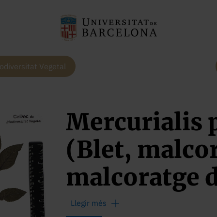
odiversitat Vegetal
Mercurialis 
(Blet, malco
malcoratge d
melcoratge d
Llegir més