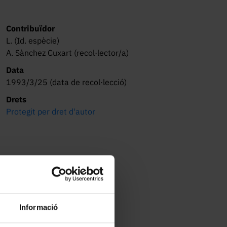
Contribuïdor
L. (Id. espècie)
A. Sànchez Cuxart (recol·lector/a)
Data
1993/3/25 (data de recol·lecció)
Drets
Protegit per dret d'autor
Informació