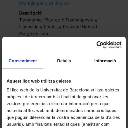
Protegit per dret d'autor
Descripció
Taxonomia: Plantae // Tracheophyta //
Liliopsida // Poales // Poaceae Habitat:
Marge de camí
Consentiment
Detalls
Informació
Altres peces de la col·lecció
Aquest lloc web utilitza galetes
El lloc web de la Universitat de Barcelona utilitza galetes
pròpies i de tercers amb la finalitat de gestionar les
vostres preferències (recordar informació per a que
accediu al lloc web amb determinades característiques
que puguin diferenciar la vostra experiència de la d’altres
usuaris), amb finalitats estadístiques (analitzar com