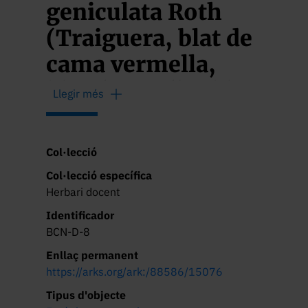
geniculata Roth
(Traiguera, blat de
cama vermella,
blat de perdiu, blat
Llegir més
del diable,
civadeta, blat bord)
Col·lecció
Col·lecció específica
Herbari docent
Identificador
BCN-D-8
Enllaç permanent
https://arks.org/ark:/88586/15076
Tipus d'objecte