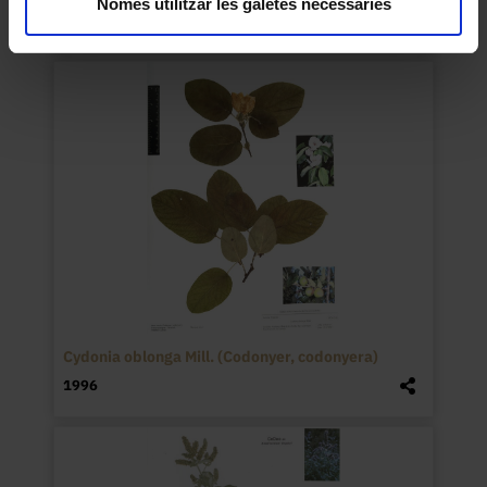
Només utilitzar les galetes necessàries
1990
Cydonia oblonga Mill. (Codonyer, codonyera)
1996