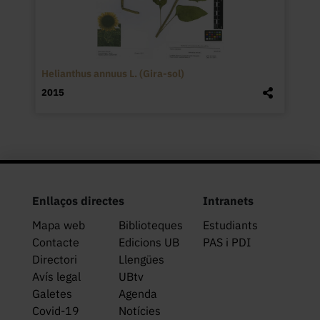
Helianthus annuus L. (Gira-sol)
2015
Enllaços directes
Intranets
Mapa web
Biblioteques
Estudiants
Contacte
Edicions UB
PAS i PDI
Directori
Llengües
Avís legal
UBtv
Galetes
Agenda
Covid-19
Notícies