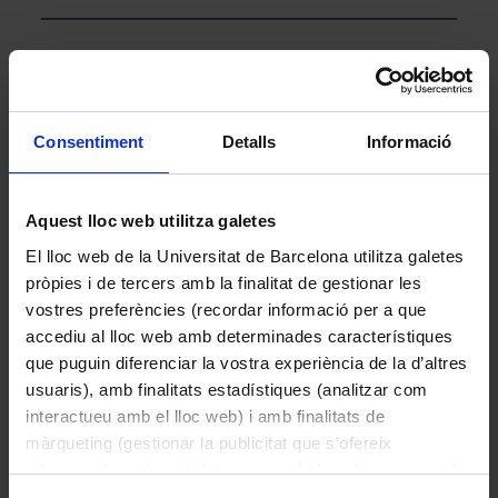
Altres peces de la col·lecció
Consentiment
Detalls
Informació
Aquest lloc web utilitza galetes
El lloc web de la Universitat de Barcelona utilitza galetes
pròpies i de tercers amb la finalitat de gestionar les
vostres preferències (recordar informació per a que
accediu al lloc web amb determinades característiques
que puguin diferenciar la vostra experiència de la d’altres
Ilex aquifolium L. (Grèvol)
usuaris), amb finalitats estadístiques (analitzar com
interactueu amb el lloc web) i amb finalitats de
2015
màrqueting (gestionar la publicitat que s’ofereix
adequant-la en funció dels vostres hàbits de navegació).
Per obtenir més informació sobre les galetes podeu