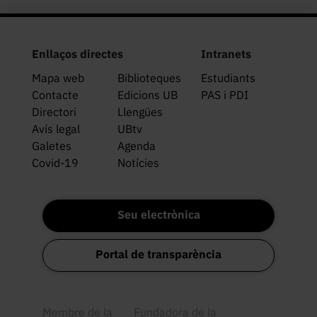
Enllaços directes
Intranets
Mapa web
Biblioteques
Estudiants
Contacte
Edicions UB
PAS i PDI
Directori
Llengües
Avís legal
UBtv
Galetes
Agenda
Covid-19
Notícies
Seu electrònica
Portal de transparència
Membre de la
Fundadora de la