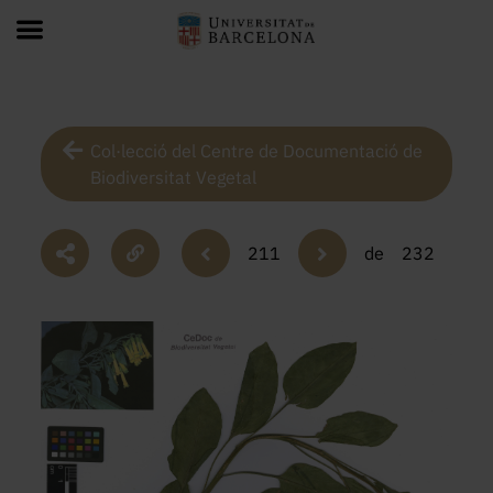
Col·lecció del Centre de Documentació de
Biodiversitat Vegetal
211
de
232