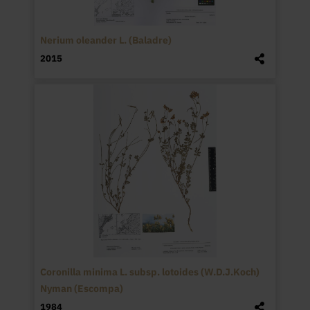
Nerium oleander L. (Baladre)
2015
Coronilla minima L. subsp. lotoides (W.D.J.Koch)
Nyman (Escompa)
1984