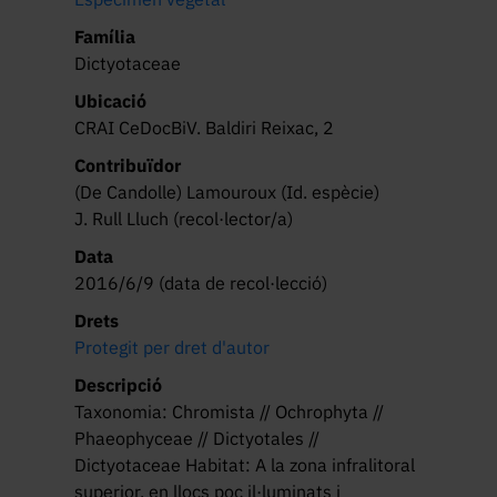
Família
Dictyotaceae
Ubicació
CRAI CeDocBiV. Baldiri Reixac, 2
Contribuïdor
(De Candolle) Lamouroux (Id. espècie)
J. Rull Lluch (recol·lector/a)
Data
2016/6/9 (data de recol·lecció)
Drets
Protegit per dret d'autor
Descripció
Taxonomia: Chromista // Ochrophyta //
Phaeophyceae // Dictyotales //
Dictyotaceae Habitat: A la zona infralitoral
superior, en llocs poc il·luminats i