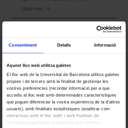
protegits de les onades; pot formar
Llegir més
poblacions denses entre 35 i 40 m de
fondària en indrets d’aigües transparents.
Altres peces de la col·lecció
Consentiment
Detalls
Informació
Aquest lloc web utilitza galetes
El lloc web de la Universitat de Barcelona utilitza galetes
pròpies i de tercers amb la finalitat de gestionar les
vostres preferències (recordar informació per a que
accediu al lloc web amb determinades característiques
que puguin diferenciar la vostra experiència de la d’altres
usuaris), amb finalitats estadístiques (analitzar com
Fraxinus excelsior L. (Freixe de fulla gran)
interactueu amb el lloc web) i amb finalitats de
2015
màrqueting (gestionar la publicitat que s’ofereix