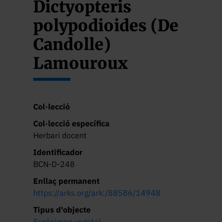
Dictyopteris
polypodioides (De
Candolle)
Lamouroux
Col·lecció
Col·lecció específica
Herbari docent
Identificador
BCN-D-248
Enllaç permanent
https://arks.org/ark:/88586/14948
Tipus d'objecte
Espècimen vegetal