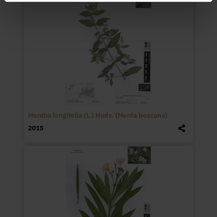
Mentha longifolia (L.) Huds. (Menta boscana)
2015