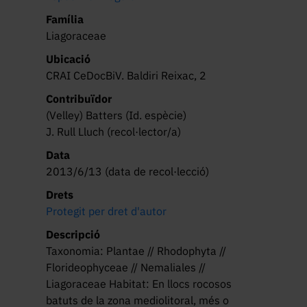
Família
Liagoraceae
Ubicació
CRAI CeDocBiV. Baldiri Reixac, 2
Contribuïdor
(Velley) Batters (Id. espècie)
J. Rull Lluch (recol·lector/a)
Data
2013/6/13 (data de recol·lecció)
Drets
Protegit per dret d'autor
Descripció
Taxonomia: Plantae // Rhodophyta //
Florideophyceae // Nemaliales //
Liagoraceae Habitat: En llocs rocosos
batuts de la zona mediolitoral, més o