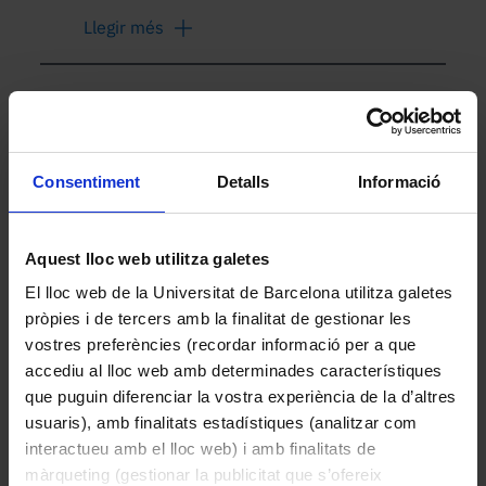
menys al mateix nivell que Rissoella
Llegir més
verruculosa o per sobre seu
Altres peces de la col·lecció
Consentiment
Detalls
Informació
Aquest lloc web utilitza galetes
El lloc web de la Universitat de Barcelona utilitza galetes
pròpies i de tercers amb la finalitat de gestionar les
vostres preferències (recordar informació per a que
accediu al lloc web amb determinades característiques
que puguin diferenciar la vostra experiència de la d’altres
usuaris), amb finalitats estadístiques (analitzar com
Avenula bromoides (Gouan) H.Scholz (Avena de
interactueu amb el lloc web) i amb finalitats de
brolla, cugula de mont)
màrqueting (gestionar la publicitat que s’ofereix
1984