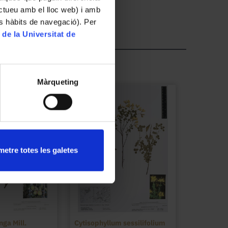
ractueu amb el lloc web) i amb
es hàbits de navegació). Per
 de la Universitat de
Màrqueting
etre totes les galetes
ga Mill.
Cytisophyllum sessilifolium