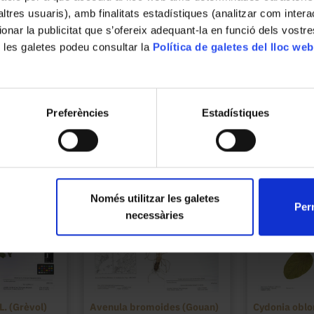
’altres usuaris), amb finalitats estadístiques (analitzar com inte
ionar la publicitat que s’ofereix adequant-la en funció dels vostr
 les galetes podeu consultar la
Política de galetes del lloc web
Preferències
Estadístiques
Només utilitzar les galetes
Perm
necessàries
L. (Grèvol)
Avenula bromoides (Gouan)
Cydonia oblon