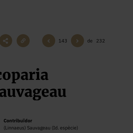
143
de
232
coparia
Sauvageau
Contribuïdor
(Linnaeus) Sauvageau (Id. espècie)