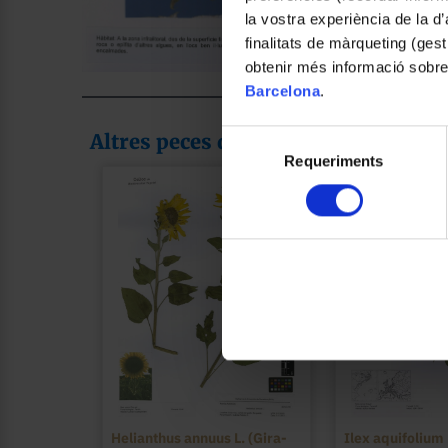
la vostra experiència de la d
finalitats de màrqueting (gest
obtenir més informació sobre
Barcelona
.
Selecció
Altres peces de la col·lecció
Requeriments
de
consentiment
Helianthus annuus L. (Gira-
Ilex aquifolium 