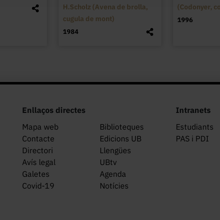
H.Scholz (Avena de brolla,
(Codonyer, c
cugula de mont)
1996
1984
Enllaços directes
Intranets
Mapa web
Biblioteques
Estudiants
Contacte
Edicions UB
PAS i PDI
Directori
Llengües
Avís legal
UBtv
Galetes
Agenda
Covid-19
Notícies