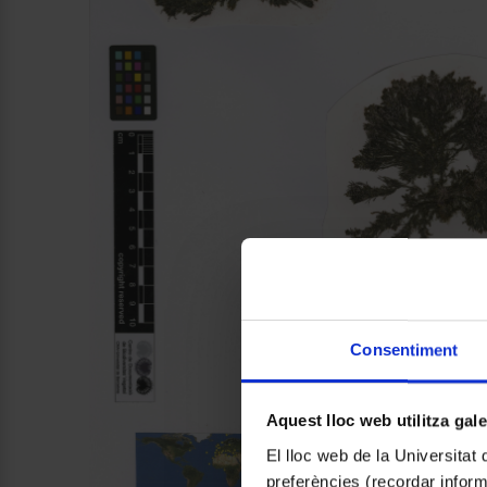
Consentiment
Aquest lloc web utilitza gal
El lloc web de la Universitat 
preferències (recordar infor