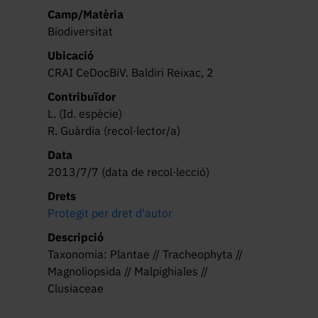
Camp/Matèria
Biodiversitat
Ubicació
CRAI CeDocBiV. Baldiri Reixac, 2
Contribuïdor
L. (Id. espècie)
R. Guàrdia (recol·lector/a)
Data
2013/7/7 (data de recol·lecció)
Drets
Protegit per dret d'autor
Descripció
Taxonomia: Plantae // Tracheophyta //
Magnoliopsida // Malpighiales //
Clusiaceae