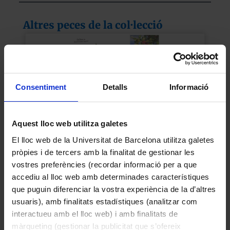
Altres peces de la col·lecció
Consentiment
Detalls
Informació
Aquest lloc web utilitza galetes
El lloc web de la Universitat de Barcelona utilitza galetes
pròpies i de tercers amb la finalitat de gestionar les
vostres preferències (recordar informació per a que
Ilex aquifolium L. (Grèvol)
accediu al lloc web amb determinades característiques
2015
que puguin diferenciar la vostra experiència de la d’altres
usuaris), amb finalitats estadístiques (analitzar com
interactueu amb el lloc web) i amb finalitats de
màrqueting (gestionar la publicitat que s’ofereix