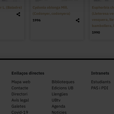
 L. (Baladre)
Cydonia oblonga Mill.
Euphorbia ch
(Codonyer, codonyera)
(Lleteresa ve
vesquera, lle
1996
bambollera, 
1990
Enllaços directes
Intranets
Mapa web
Biblioteques
Estudiants
Contacte
Edicions UB
PAS i PDI
Directori
Llengües
Avís legal
UBtv
Galetes
Agenda
Covid-19
Notícies