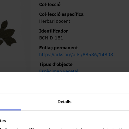
Col·lecció
Col·lecció específica
Herbari docent
Identificador
BCN-D-181
Enllaç permanent
https://arks.org/ark:/88586/14808
Tipus d'objecte
Espècimen vegetal
Família
Rosaceae
Camp/Matèria
Detalls
Biodiversitat
Ubicació
etes
CRAI CeDocBiV. Baldiri Reixac, 2