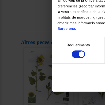
El lloc web de la Universitat 
preferències (recordar infor
la vostra experiència de la d
finalitats de màrqueting (gest
obtenir més informació sobre
Barcelona
.
Selecció
Altres peces de la col·lecció
Requeriments
de
consentiment