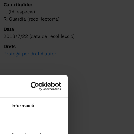
Contribuïdor
L. (Id. espècie)
R. Guàrdia (recol·lector/a)
Data
2013/7/22 (data de recol·lecció)
Drets
Protegit per dret d'autor
Informació