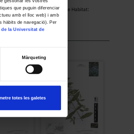
 de gestionar les vostres
tiques que puguin diferenciar
oliopsida // Rosales // Rosaceae Habitat:
ractueu amb el lloc web) i amb
es hàbits de navegació). Per
 de la Universitat de
Màrqueting
etre totes les galetes