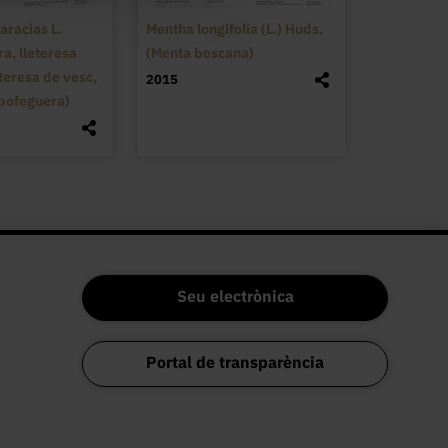
aracias L.
Mentha longifolia (L.) Huds.
ra, lleteresa
(Menta boscana)
teresa de vesc,
2015
bofeguera)
Seu electrònica
Portal de transparència