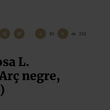
85
de
232
sa L.
Arç negre,
)