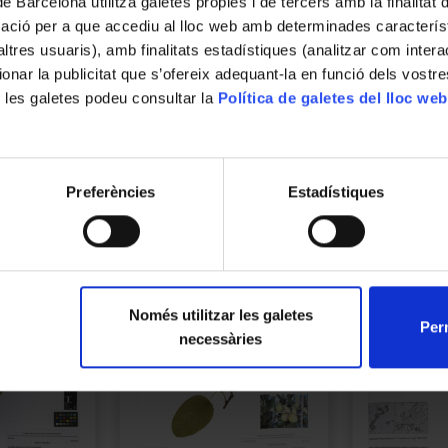
de Barcelona utilitza galetes pròpies i de tercers amb la finalitat
Descripció
mació per a que accediu al lloc web amb determinades caracterís
Taxonomia: Plantae // Tracheophyta // Magn
’altres usuaris), amb finalitats estadístiques (analitzar com inte
Clariana del bosc
ionar la publicitat que s’ofereix adequant-la en funció dels vostr
 les galetes podeu consultar la
Política de galetes del lloc web
Preferències
Estadístiques
Només utilitzar les galetes
Perm
necessàries