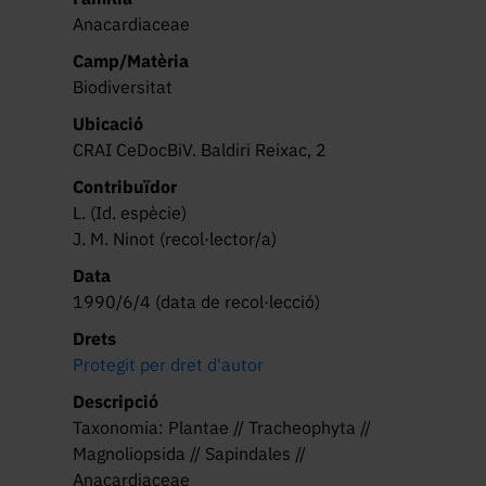
Anacardiaceae
Camp/Matèria
Biodiversitat
Ubicació
CRAI CeDocBiV. Baldiri Reixac, 2
Contribuïdor
L. (Id. espècie)
J. M. Ninot (recol·lector/a)
Data
1990/6/4 (data de recol·lecció)
Drets
Protegit per dret d'autor
Descripció
Taxonomia: Plantae // Tracheophyta //
Magnoliopsida // Sapindales //
Anacardiaceae