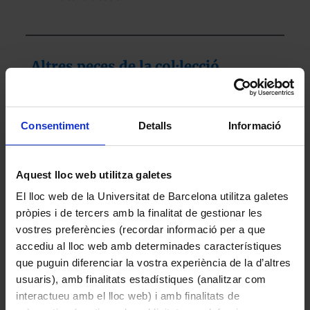
Altres peces de la col·lecció
Consentiment
Detalls
Informació
Aquest lloc web utilitza galetes
El lloc web de la Universitat de Barcelona utilitza galetes
pròpies i de tercers amb la finalitat de gestionar les
vostres preferències (recordar informació per a que
accediu al lloc web amb determinades característiques
que puguin diferenciar la vostra experiència de la d’altres
Helianthus annuus L. (Gira-sol)
usuaris), amb finalitats estadístiques (analitzar com
2015
interactueu amb el lloc web) i amb finalitats de