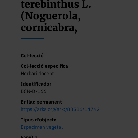
terebinthus L.
(Noguerola,
cornicabra,
llampuga)
Col·lecció
Col·lecció específica
Herbari docent
Identificador
BCN-D-166
Enllaç permanent
https://arks.org/ark:/88586/14792
Tipus d'objecte
Espècimen vegetal
Família