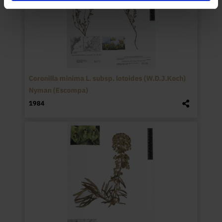
Coronilla minima L. subsp. lotoides (W.D.J.Koch)
Nyman (Escompa)
1984