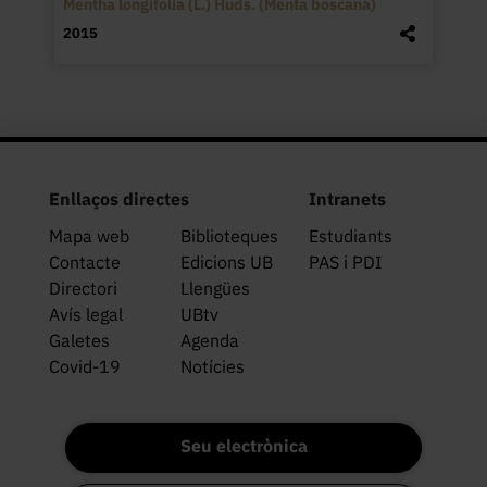
Mentha longifolia (L.) Huds. (Menta boscana)
2015
Enllaços directes
Intranets
Mapa web
Biblioteques
Estudiants
Contacte
Edicions UB
PAS i PDI
Directori
Llengües
Avís legal
UBtv
Galetes
Agenda
Covid-19
Notícies
Seu electrònica