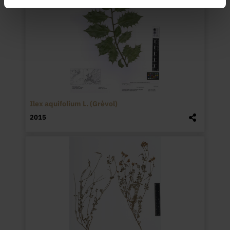
Ilex aquifolium L. (Grèvol)
2015