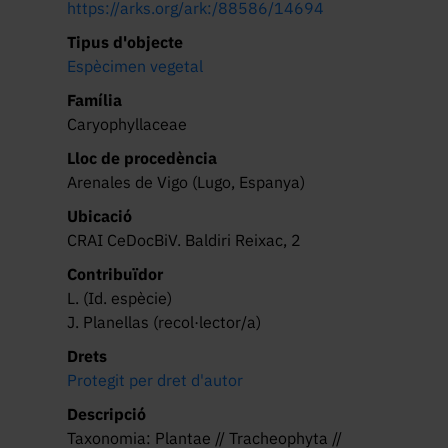
https://arks.org/ark:/88586/14694
Tipus d'objecte
Espècimen vegetal
Família
Caryophyllaceae
Lloc de procedència
Arenales de Vigo (Lugo, Espanya)
Ubicació
CRAI CeDocBiV. Baldiri Reixac, 2
Contribuïdor
L. (Id. espècie)
J. Planellas (recol·lector/a)
Drets
Protegit per dret d'autor
Descripció
Taxonomia: Plantae // Tracheophyta //