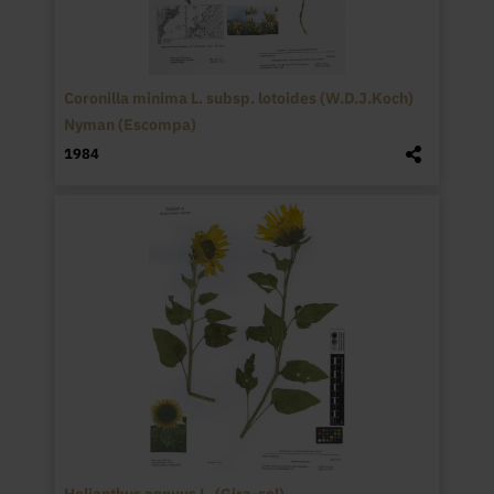
Coronilla minima L. subsp. lotoides (W.D.J.Koch)
Nyman (Escompa)
1984
Helianthus annuus L. (Gira-sol)