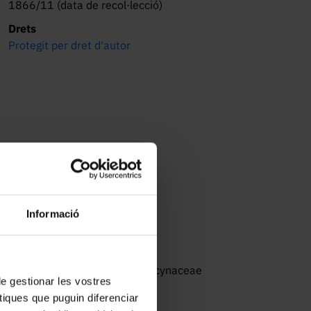
1866/11 (data de recol·lecció)
Drets
Protegit per dret d'autor
.
Informació
noliopsida // Gentianales // Apocynaceae
 de gestionar les vostres
tiques que puguin diferenciar