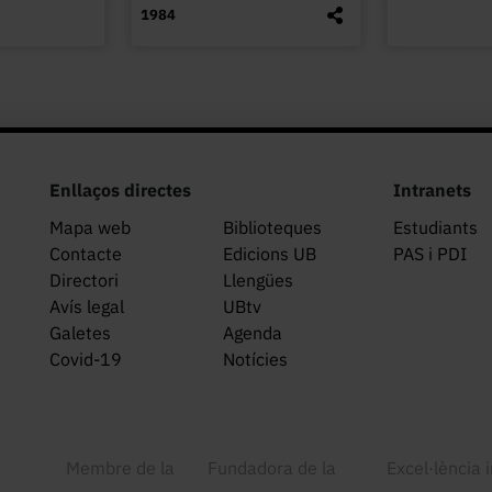
1984
Enllaços directes
Intranets
Mapa web
Biblioteques
Estudiants
Contacte
Edicions UB
PAS i PDI
Directori
Llengües
Avís legal
UBtv
Galetes
Agenda
Covid-19
Notícies
Membre de la
Fundadora de la
Excel·lència 