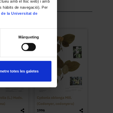
ractueu amb el lloc web) i amb
es hàbits de navegació). Per
 de la Universitat de
Màrqueting
etre totes les galetes
olia (L.) Huds.
Cydonia oblonga Mill.
na)
(Codonyer, codonyera)
1996