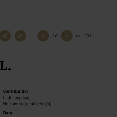
18
de
232
L.
Contribuïdor
L. (Id. espècie)
No consta (recol·lector/a)
Data