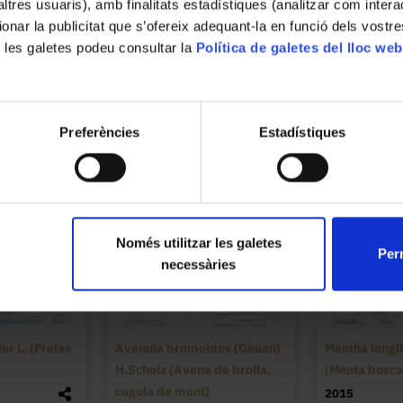
’altres usuaris), amb finalitats estadístiques (analitzar com inte
ionar la publicitat que s’ofereix adequant-la en funció dels vostr
 les galetes podeu consultar la
Política de galetes del lloc web
Preferències
Estadístiques
Només utilitzar les galetes
Perm
necessàries
or L. (Freixe
Avenula bromoides (Gouan)
Mentha longif
H.Scholz (Avena de brolla,
(Menta bosca
cugula de mont)
2015