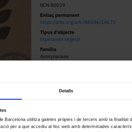
BCN 80039
Enllaç permanent
https://arks.org/ark:/88586/14672
Tipus d'objecte
Espècimen vegetal
Família
Apocynaceae
Lloc de procedència
Agros de Carreira. Santiago de Compostela
Galícia (A Coruña, Espanya)
Ubicació
Detalls
CRAI CeDocBiV. Baldiri Reixac, 2
Descripció
etes
Taxonomia: Plantae // Tracheophyta // Mag
de Barcelona utilitza galetes pròpies i de tercers amb la finalitat
Habitat: En una huerta
mació per a que accediu al lloc web amb determinades caracterís