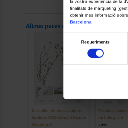
la vostra experiència de la d
finalitats de màrqueting (gest
obtenir més informació sobre
Barcelona
.
Altres peces de la col·lecció
Selecció
Requeriments
de
consentiment
Coronilla minima L. subsp.
Fraxinus excelsi
lotoides (W.D.J.Koch) Nyman
de fulla gran)
(Escompa)
2015