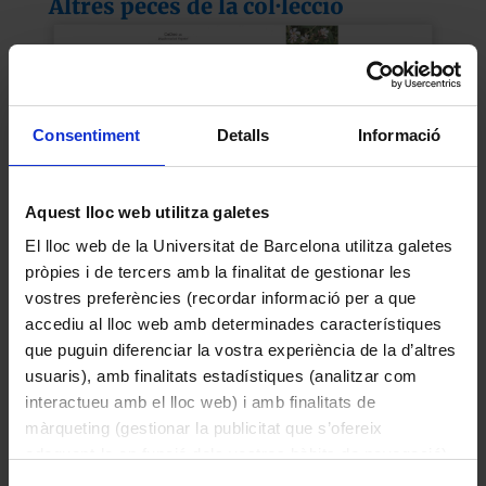
Altres peces de la col·lecció
Consentiment
Detalls
Informació
Aquest lloc web utilitza galetes
El lloc web de la Universitat de Barcelona utilitza galetes
pròpies i de tercers amb la finalitat de gestionar les
vostres preferències (recordar informació per a que
Nerium oleander L. (Baladre)
accediu al lloc web amb determinades característiques
2015
que puguin diferenciar la vostra experiència de la d’altres
usuaris), amb finalitats estadístiques (analitzar com
interactueu amb el lloc web) i amb finalitats de
màrqueting (gestionar la publicitat que s’ofereix
adequant-la en funció dels vostres hàbits de navegació).
Per obtenir més informació sobre les galetes podeu