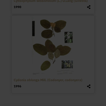
Cytisophyllum sessilifolium (L.) O.Lang (Ginesta)
1990
Cydonia oblonga Mill. (Codonyer, codonyera)
1996