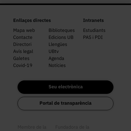
Enllaços directes
Intranets
Mapa web
Biblioteques
Estudiants
Contacte
Edicions UB
PAS i PDI
Directori
Llengües
Avís legal
UBtv
Galetes
Agenda
Covid-19
Notícies
Seu electrònica
Portal de transparència
Membre de la
Fundadora de la