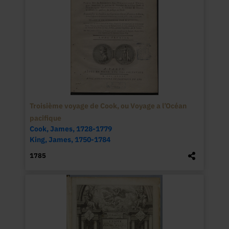
Troisième voyage de Cook, ou Voyage a l’Océan
pacifique
Cook, James, 1728-1779
King, James, 1750-1784
1785