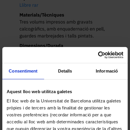
Llibre rar
Materials/Tècniques
Tres volums impresos amb gravats
calcogràfics, amb enquadernació en pell,
guardes marbrejades i talls pintats.
Dimensions/Durada
3 volums ([16], 524, [44] ; [14], 525-870,
[32] ; [12], 472, [32] pàgines i 28 fulls de
làmina. : il·lustracions. ; 2º (37 cm)
Consentiment
Detalls
Informació
Altres catàlegs
BiPaDi, vol. 1
BiPaDi, vol. 2
Aquest lloc web utilitza galetes
BiPaDi, vol. 3
El lloc web de la Universitat de Barcelona utilitza galetes
CERCABIB
pròpies i de tercers amb la finalitat de gestionar les
Lloc d’origen
vostres preferències (recordar informació per a que
Brandenburg (Alemanya) - Lloc de
accediu al lloc web amb determinades característiques
procedència (impressió)
que puguin diferenciar la vostra experiència de la d’altres