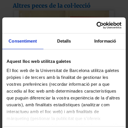
Altres peces de la col·lecció
Consentiment
Detalls
Informació
Aquest lloc web utilitza galetes
El lloc web de la Universitat de Barcelona utilitza galetes
pròpies i de tercers amb la finalitat de gestionar les
vostres preferències (recordar informació per a que
Carnet núm. 18 a favor de Joan Maluquer
accediu al lloc web amb determinades característiques
1937
que puguin diferenciar la vostra experiència de la d’altres
usuaris), amb finalitats estadístiques (analitzar com
interactueu amb el lloc web) i amb finalitats de
màrqueting (gestionar la publicitat que s’ofereix
adequant-la en funció dels vostres hàbits de navegació).