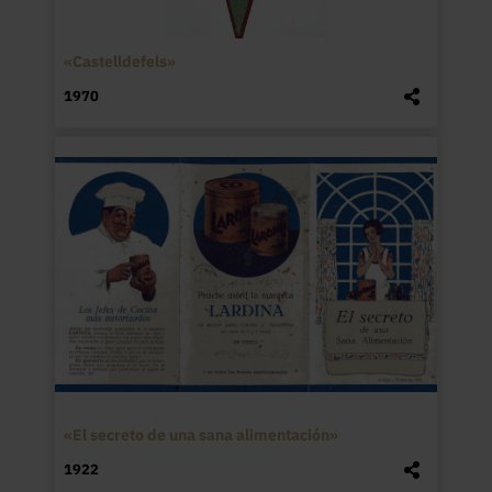
«Castelldefels»
1970
«El secreto de una sana alimentación»
1922