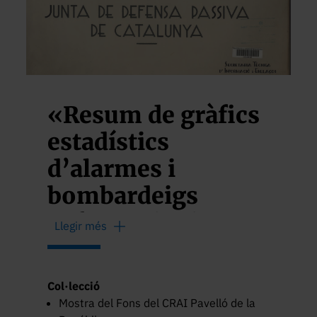
«Resum de gràfics
estadístics
d’alarmes i
bombardeigs
soferts a la ciutat
Llegir més
de Barcelona de l’1
de gener del 1937
Col·lecció
al 31 de març del
Mostra del Fons del CRAI Pavelló de la