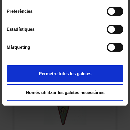
consentiment
Preferències
Menú del viatge del vaixell Bremen de la
companyia North German Lloyd de Nova York a
Estadístiques
Cherbourg, Southampton i Bremen
1931-06-16
Màrqueting
Permetre totes les galetes
Només utilitzar les galetes necessàries