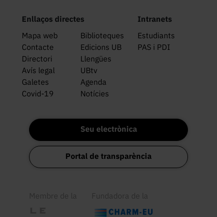
Enllaços directes
Intranets
Mapa web
Biblioteques
Estudiants
Contacte
Edicions UB
PAS i PDI
Directori
Llengües
Avís legal
UBtv
Galetes
Agenda
Covid-19
Notícies
Seu electrònica
Portal de transparència
Membre de la
Fundadora de la