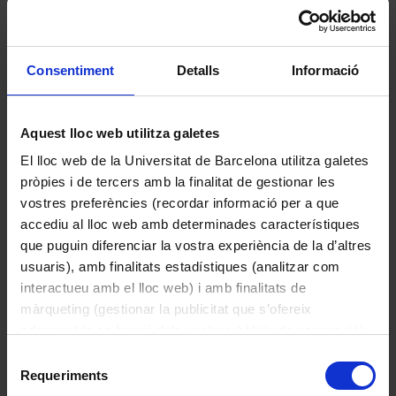
Consentiment
Detalls
Informació
Aquest lloc web utilitza galetes
Carnet núm. 18 a favor de Joan Maluquer
El lloc web de la Universitat de Barcelona utilitza galetes
1937
pròpies i de tercers amb la finalitat de gestionar les
vostres preferències (recordar informació per a que
accediu al lloc web amb determinades característiques
que puguin diferenciar la vostra experiència de la d’altres
usuaris), amb finalitats estadístiques (analitzar com
interactueu amb el lloc web) i amb finalitats de
màrqueting (gestionar la publicitat que s’ofereix
adequant-la en funció dels vostres hàbits de navegació).
Per obtenir més informació sobre les galetes podeu
Selecció
consultar la
Política de galetes del lloc web de la
Requeriments
de
Universitat de Barcelona
.