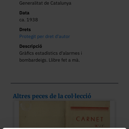
Generalitat de Catalunya
Data
ca. 1938
Drets
Protegit per dret d'autor
Descripció
Gràfics estadístics d'alarmes i 
bombardeigs. Llibre fet a mà.
Altres peces de la col·lecció