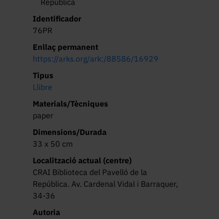
República
1938»
Identificador
76PR
Enllaç permanent
https://arks.org/ark:/88586/16929
Tipus
Llibre
Materials/Tècniques
paper
Dimensions/Durada
33 x 50 cm
Localització actual (centre)
CRAI Biblioteca del Pavelló de la
República. Av. Cardenal Vidal i Barraquer,
34-36
Autoria