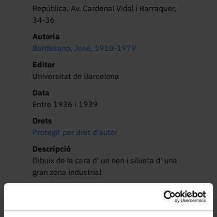
República. Av. Cardenal Vidal i Barraquer,
34-36
Autoria
Bardasano, José, 1910-1979
Editor
Universitat de Barcelona
Data
Entre 1936 i 1939
Drets
Protegit per dret d'autor
Descripció
Dibuix de la cara d' un nen i silueta d' una 
gran zona industrial