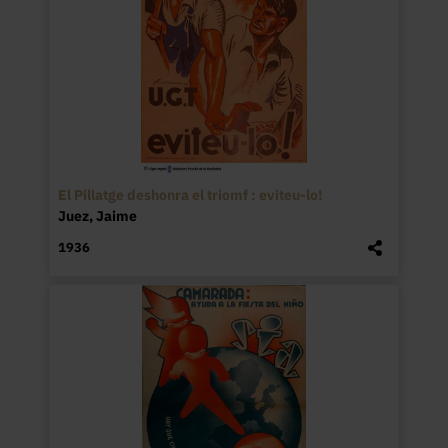
El Pillatge deshonra el triomf : eviteu-lo!
Juez, Jaime
1936