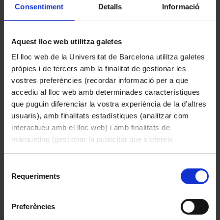
Consentiment
Detalls
Informació
Altres peces de la col·lecció
Aquest lloc web utilitza galetes
El lloc web de la Universitat de Barcelona utilitza galetes
pròpies i de tercers amb la finalitat de gestionar les
vostres preferències (recordar informació per a que
accediu al lloc web amb determinades característiques
que puguin diferenciar la vostra experiència de la d’altres
usuaris), amb finalitats estadístiques (analitzar com
interactueu amb el lloc web) i amb finalitats de
màrqueting (gestionar la publicitat que s’ofereix
adequant-la en funció dels vostres hàbits de navegació).
Com ajuden els obrers gastronòmics als heroics
Per obtenir més informació sobre les galetes podeu
Selecció
defensors de Madrid
consultar la
Política de galetes del lloc web de la
Requeriments
de
Fried-Feld
Universitat de Barcelona
.
consentiment
1937
Preferències