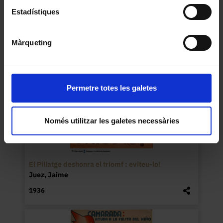
1936
Estadístiques
Màrqueting
Permetre totes les galetes
Només utilitzar les galetes necessàries
El Pillatge deshonra el triomf : eviteu-lo!
Juez, Jaime
1936