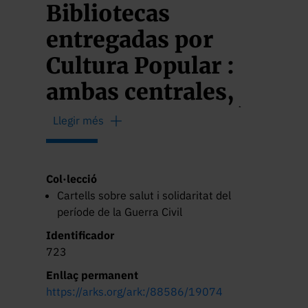
Bibliotecas
entregadas por
Cultura Popular :
ambas centrales,
desde su fundación
Llegir més
1 agosto de 1936
hasta 1 agosto de
Col·lecció
1937
Cartells sobre salut i solidaritat del
període de la Guerra Civil
Identificador
723
Enllaç permanent
https://arks.org/ark:/88586/19074