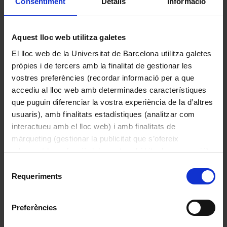
Consentiment
Detalls
Informació
sindicals, guarderies i hospitals

Llegir més
Exemplar a carpeta duplicats!!
Aquest lloc web utilitza galetes
El lloc web de la Universitat de Barcelona utilitza galetes
Altres peces de la col·lecció
pròpies i de tercers amb la finalitat de gestionar les
vostres preferències (recordar informació per a que
accediu al lloc web amb determinades característiques
que puguin diferenciar la vostra experiència de la d’altres
usuaris), amb finalitats estadístiques (analitzar com
interactueu amb el lloc web) i amb finalitats de
màrqueting (gestionar la publicitat que s’ofereix
adequant-la en funció dels vostres hàbits de navegació).
Per obtenir més informació sobre les galetes podeu
Selecció
consultar la
Política de galetes del lloc web de la
Requeriments
de
Universitat de Barcelona
.
consentiment
Preferències
¡Acógela!
Padial