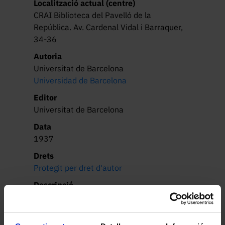
Localització actual (centre)
CRAI Biblioteca del Pavelló de la
República. Av. Cardenal Vidal i Barraquer,
34-36
Autoria
Universitat de Barcelona
Universidad de Barcelona
Editor
Universitat de Barcelona
Data
1937
Drets
Protegit per dret d'autor
Descripció
Representació estadística de la quantitat 
de biblioteques entregades per Cultura 
Populars als fronts, centres polítics i 