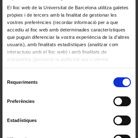
El lloc web de la Universitat de Barcelona utilitza galetes
pròpies i de tercers amb la finalitat de gestionar les
vostres preferències (recordar informació per a que
accediu al lloc web amb determinades característiques
que puguin diferenciar la vostra experiència de la d’altres
usuaris), amb finalitats estadístiques (analitzar com
interactueu amb el lloc web) i amb finalitats de
màrqueting (gestionar la publicitat que s’ofereix
adequant-la en funció dels vostres hàbits de navegació).
Per obtenir més informació sobre les galetes podeu
Selecció
consultar la
Política de galetes del lloc web de la
Requeriments
de
Termòstat Ultra-Thermostat K5
Universitat de Barcelona
.
consentiment
1965
Preferències
Estadístiques