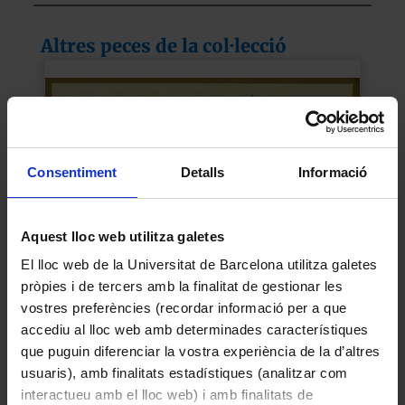
Altres peces de la col·lecció
Consentiment
Detalls
Informació
Aquest lloc web utilitza galetes
El lloc web de la Universitat de Barcelona utilitza galetes
pròpies i de tercers amb la finalitat de gestionar les
Menú del viatge del vaixell Bremen de la
vostres preferències (recordar informació per a que
companyia North German Lloyd de Nova York a
accediu al lloc web amb determinades característiques
Cherbourg, Southampton i Bremen
que puguin diferenciar la vostra experiència de la d’altres
usuaris), amb finalitats estadístiques (analitzar com
1931-06-16
interactueu amb el lloc web) i amb finalitats de