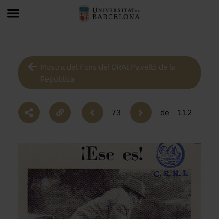
Mostra del Fons del CRAI Pavelló de la
República
73
de
112