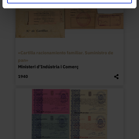
«Cartilla racionamiento familiar. Suministro de
pan»
Ministeri d'Indústria i Comerç
1940