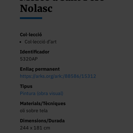
Nolasc
Col·lecció
Col·lecció d’art
Identificador
5320AP
Enllaç permanent
https://arks.org/ark:/88586/15312
Tipus
Pintura (obra visual)
Materials/Tècniques
oli sobre tela
Dimensions/Durada
244 x 181 cm